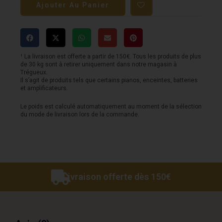
Ajouter Au Panier
Pédale
MAESTRO
-
Discoverer
¹ La livraison est offerte a partir de 150€. Tous les produits de plus
de 30 kg sont à retirer uniquement dans notre magasin à
Delay
Trégueux.
Il s’agit de produits tels que certains pianos, enceintes, batteries
et amplificateurs.
Le poids est calculé automatiquement au moment de la sélection
du mode de livraison lors de la commande.
Livraison offerte dès 150€