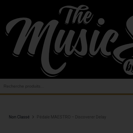
Aller
au
contenu
Search
for:
Non Classé
Pédale MAESTRO – Discoverer Delay