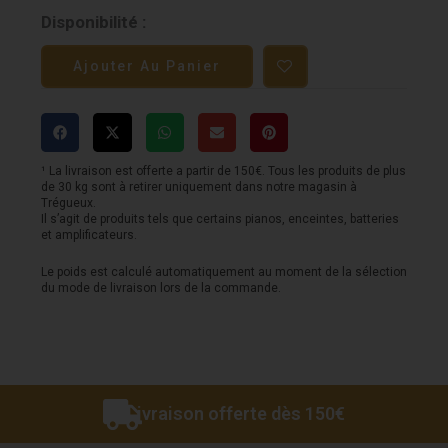
quantité
Disponibilité :
de
Ajouter Au Panier
Pédale
ELECTRO
HARMONIX
-
¹ La livraison est offerte a partir de 150€. Tous les produits de plus
de 30 kg sont à retirer uniquement dans notre magasin à
Nano
Trégueux.
Il s’agit de produits tels que certains pianos, enceintes, batteries
Tone
et amplificateurs.
Corset
Le poids est calculé automatiquement au moment de la sélection
du mode de livraison lors de la commande.
-
Analog
Compressor
Livraison offerte dès 150€