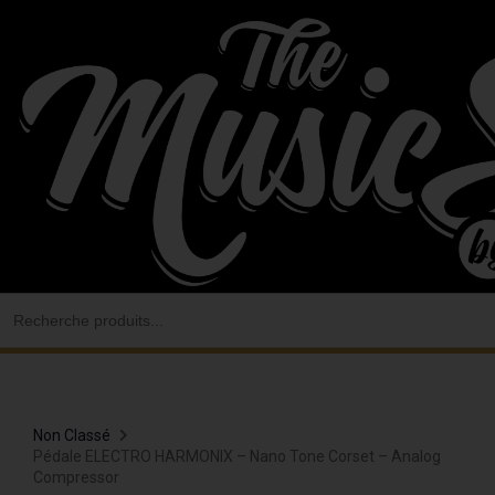
Aller
au
contenu
Search
for:
Non Classé
Pédale ELECTRO HARMONIX – Nano Tone Corset – Analog
Compressor