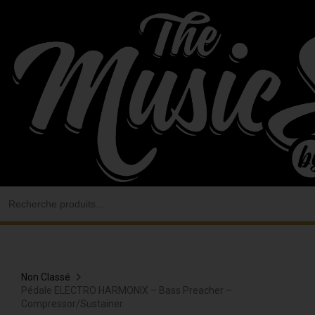
Aller
au
contenu
Search
for:
Non Classé
Pédale ELECTRO HARMONIX – Bass Preacher –
Compressor/Sustainer