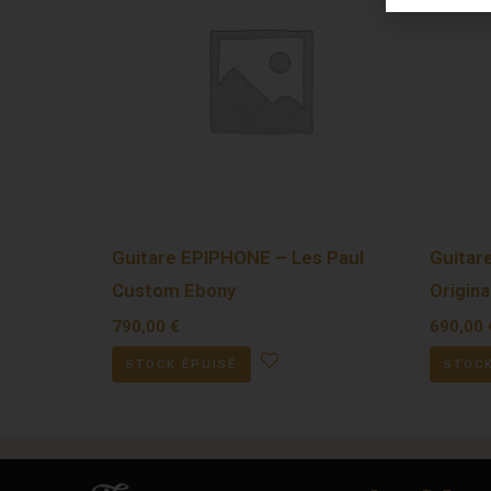
Guitare EPIPHONE – Les Paul
Guitar
Custom Ebony
Origina
790,00
€
690,00
STOCK ÉPUISÉ
STOCK