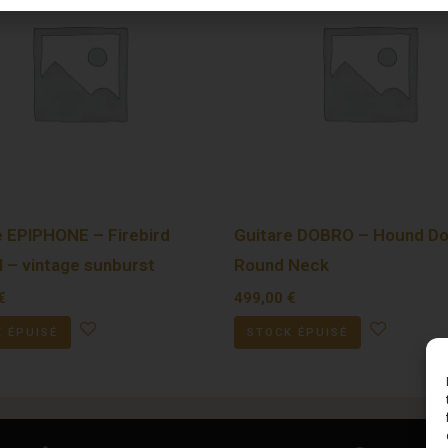
e EPIPHONE – Firebird
Guitare DOBRO – Hound D
l – vintage sunburst
Round Neck
€
499,00
€
 ÉPUISÉ
STOCK ÉPUISÉ