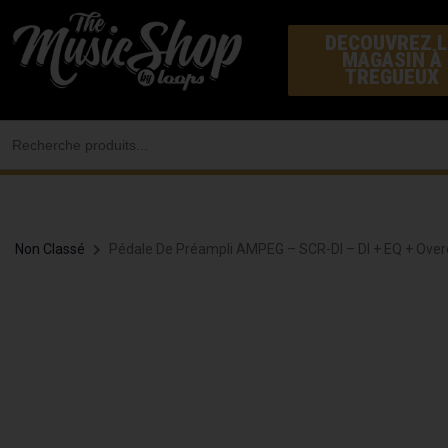
Aller
DECOUVREZ L
au
MAGASIN À
contenu
TREGUEUX
Search
for:
Non Classé
Pédale De Préampli AMPEG – SCR-DI – DI + EQ + Over