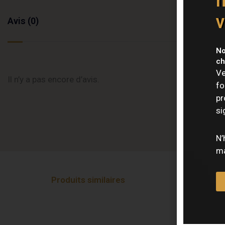
n
v
Avis (0)
No
ch
Ve
Il n’y a pas encore d’avis.
fo
pr
si
N’
ma
Produits similaires