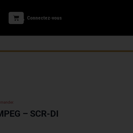
Connectez-vous
mmander.
AMPEG – SCR-DI