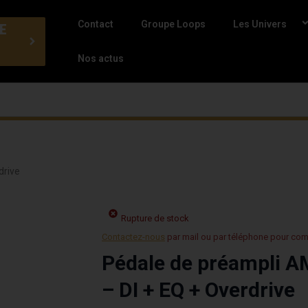
Contact
Groupe Loops
Les Univers
E
Nos actus
drive
Rupture de stock
Contactez-nous
par mail ou par téléphone pour co
Pédale de préampli 
– DI + EQ + Overdrive