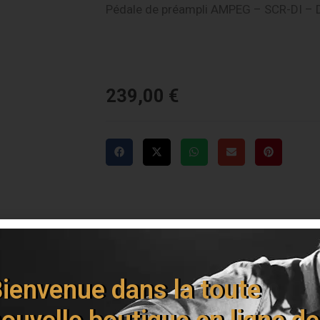
Pédale de préampli AMPEG – SCR-DI – D
239,00
€
Livraison offerte dès 150€
ienvenue dans la toute