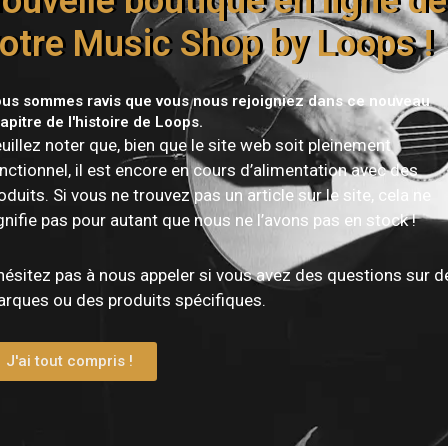
ouvelle boutique en ligne de
otre Music Shop by Loops !
us sommes ravis que vous nous rejoigniez dans ce nouveau
apitre de l'histoire de Loops.
uillez noter que, bien que le site web soit pleinement
Vous devez être
connecté
pour publier un avis.
nctionnel, il est encore en cours d’alimentation avec des
oduits. Si vous ne trouvez pas un article sur le site, cela ne
gnifie pas pour autant que nous ne l’avons pas en stock !
hésitez pas à nous appeler si vous avez des questions sur d
rques ou des produits spécifiques.
J'ai tout compris !