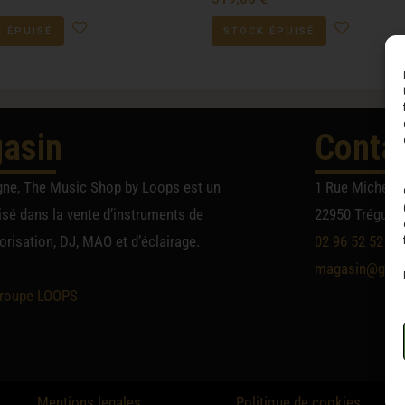
 ÉPUISÉ
STOCK ÉPUISÉ
asin
Conta
gne, The Music Shop by Loops est un
1 Rue Michel A
sé dans la vente d’instruments de
22950 Trégueu
risation, DJ, MAO et d’éclairage.
02 96 52 52 52
magasin@group
roupe LOOPS
Mentions legales
Politique de cookies