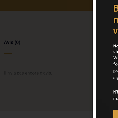
B
n
v
Avis (0)
No
ch
Ve
fo
pr
Il n’y a pas encore d’avis.
si
N’
ma