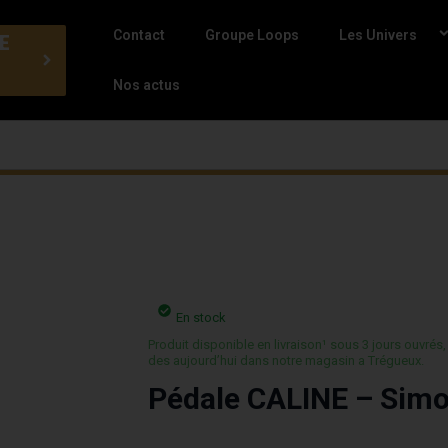
Contact
Groupe Loops
Les Univers
E
Nos actus
En stock
Produit disponible en livraison¹ sous 3 jours ouvrés,
des aujourd’hui dans notre magasin a Trégueux.
Pédale CALINE – Simo