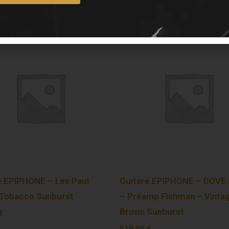
e EPIPHONE – Les Paul
Guitare EPIPHONE – DOVE 
 Tobacco Sunburst
– Préamp Fishman – Vinta
Brown Sunburst
€
519,00
€