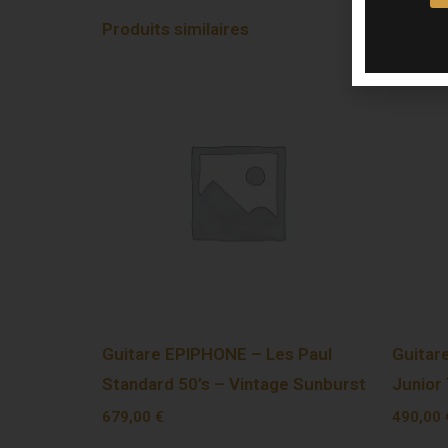
Produits similaires
Guitare EPIPHONE – Les Paul
Guitar
Standard 50’s – Vintage Sunburst
Junior
679,00
€
490,00