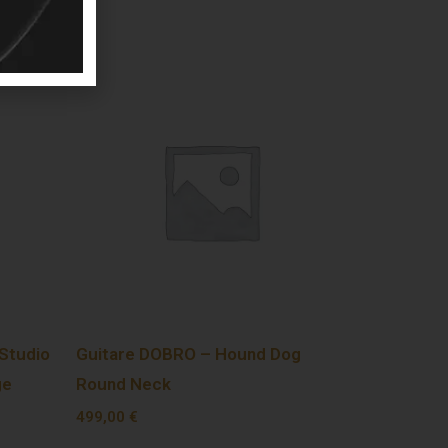
Studio
Guitare DOBRO – Hound Dog
ge
Round Neck
499,00
€