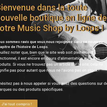
Livraison offerte dès 150€
ienvenue dans la toute
ouvelle boutique en ligne de
otre Music Shop by Loops !
us sommes ravis que vous nous rejoigniez dans ce nouveau
apitre de l'histoire de Loops.
uillez noter que, bien que le site web soit pleinement
nctionnel, il est encore en cours d’alimentation avec des
oduits. Si vous ne trouvez pas un article sur le site, cela ne
Vous devez être
connecté
pour publier un avis.
gnifie pas pour autant que nous ne l’avons pas en stock !
hésitez pas à nous appeler si vous avez des questions sur d
rques ou des produits spécifiques.
J'ai tout compris !