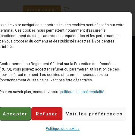
STOCK ÉPUISÉ
Lors de votre navigation sur notre site, des cookies sont déposés sur votre
terminal. Ces cookies nous permettent notamment d’assurer le
fonctionnement du site, d’analyser la fréquentation et les performances,
de vous proposer du contenu et des publicités adaptés à vos centres
ct
Horaires
d’intérêt.
udiard
Du Lundi au Vendredi
Conformément au Règlement Général sur la Protection des Données
(RGPD), vous pouvez accepter, refuser ou paramétrer l’utilisation de ces
x
10h00 – 12h30 // 14h00 –
cookies à tout moment. Les cookies strictement nécessaires au
19h00
fonctionnement du site ne peuvent pas être désactivés.
e-loops.fr
Le Samedi
Pour en savoir plus, consultez notre
politique de confidentialité
.
10h00 – 12h30 // 14h00 –
18h00
Accepter
Refuser
Voir les préférences
Politique de cookies
Retours et remboursements