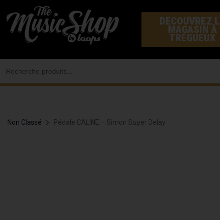
Aller
DECOUVREZ L
au
MAGASIN À
contenu
TREGUEUX
Search
for:
Non Classé
Pédale CALINE – Simon Super Delay