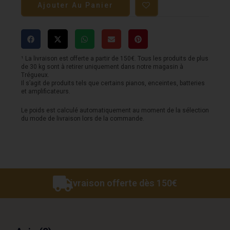
Ajouter Au Panier
Pédale
BOSS
-
CH-
¹ La livraison est offerte a partir de 150€. Tous les produits de plus
de 30 kg sont à retirer uniquement dans notre magasin à
1
Trégueux.
Il s’agit de produits tels que certains pianos, enceintes, batteries
-
et amplificateurs.
Super
Le poids est calculé automatiquement au moment de la sélection
du mode de livraison lors de la commande.
Chorus
Livraison offerte dès 150€