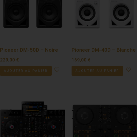
Pioneer DM-50D – Noire
Pioneer DM-40D – Blanche
229,00
€
169,00
€
AJOUTER AU PANIER
AJOUTER AU PANIER