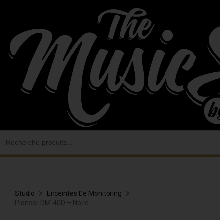
Aller
au
contenu
Search
for:
Studio
Enceintes De Monitoring
Pioneer DM-40D – Noire