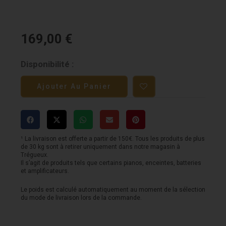
169,00
€
quantité
Disponibilité :
de
Ajouter Au Panier
Pioneer
DM-
40D
-
¹ La livraison est offerte a partir de 150€. Tous les produits de plus
de 30 kg sont à retirer uniquement dans notre magasin à
Noire
Trégueux.
Il s’agit de produits tels que certains pianos, enceintes, batteries
et amplificateurs.
Le poids est calculé automatiquement au moment de la sélection
du mode de livraison lors de la commande.