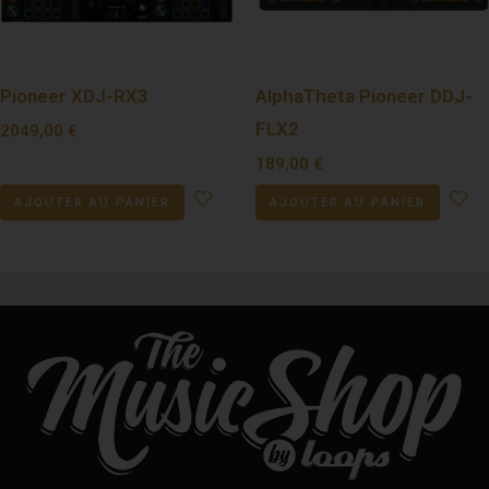
Pioneer XDJ-RX3
AlphaTheta Pioneer DDJ-
FLX2
2049,00
€
189,00
€
AJOUTER AU PANIER
AJOUTER AU PANIER