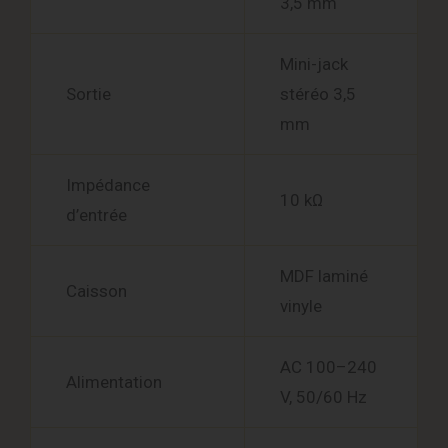
3,5 mm
Mini-jack
Sortie
stéréo 3,5
mm
Impédance
10 kΩ
d’entrée
MDF laminé
Caisson
vinyle
AC 100–240
Alimentation
V, 50/60 Hz