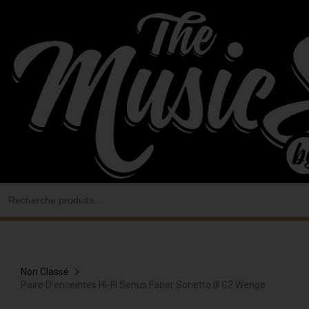
Aller
au
contenu
Search
for:
Non Classé
Paire D’enceintes HI-FI Sonus Faber Sonetto III G2 Wenge