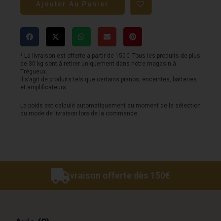
Ajouter Au Panier
Paire
d'enceintes
HI-
FI
¹ La livraison est offerte a partir de 150€. Tous les produits de plus
de 30 kg sont à retirer uniquement dans notre magasin à
Sonus
Trégueux.
Il s’agit de produits tels que certains pianos, enceintes, batteries
Faber
et amplificateurs.
Sonetto
Le poids est calculé automatiquement au moment de la sélection
du mode de livraison lors de la commande.
III
G2
wenge
Livraison offerte dès 150€