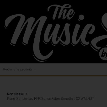
Aller
au
contenu
Search
for:
Non Classé
Paire D’enceintes HI-FI Sonus Faber Sonetto II G2 WALNUT