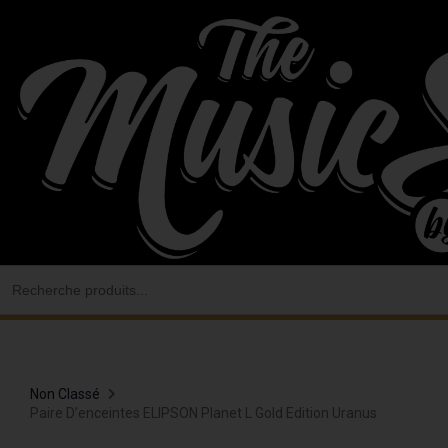
Aller
au
contenu
Search
for:
Non Classé
Paire D’enceintes ELIPSON Planet L Gold Edition Uranus