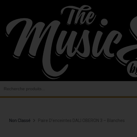
Aller
au
contenu
Search
for:
Non Classé
Paire D’enceintes DALI OBERON 3 – Blanches