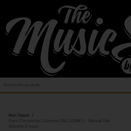
Aller
au
contenu
Search
for:
Non Classé
Paire D’enceintes Colonnes DALI SONIK 5 – Natural Oak
(modèle D’expo)