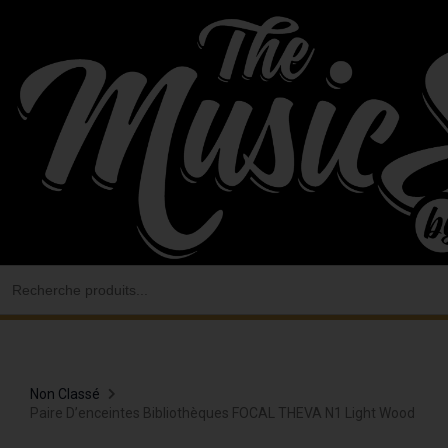
Aller
au
contenu
Search
for:
Non Classé
Paire D’enceintes Bibliothèques FOCAL THEVA N1 Light Wood