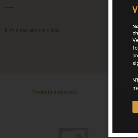
v
No
Il n’y a pas encore d’avis.
ch
Ve
fo
pr
si
N’
ma
Produits similaires