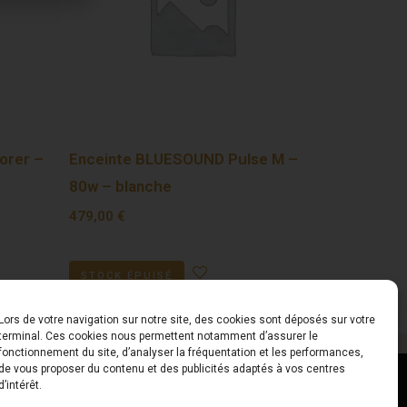
orer –
Enceinte BLUESOUND Pulse M –
80w – blanche
479,00
€
STOCK ÉPUISÉ
Lors de votre navigation sur notre site, des cookies sont déposés sur votre
terminal. Ces cookies nous permettent notamment d’assurer le
fonctionnement du site, d’analyser la fréquentation et les performances,
de vous proposer du contenu et des publicités adaptés à vos centres
ct
Horaires
d’intérêt.