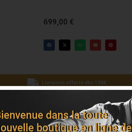
699,00
€
Livraison offerte dès 150€
ienvenue dans la toute
ouvelle boutique en ligne de