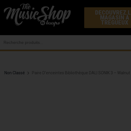
Aller
DECOUVREZ L
au
MAGASIN À
contenu
TREGUEUX
Search
for:
Non Classé
Paire D’enceintes Bibliothèque DALI SONIK 3 – Walnut