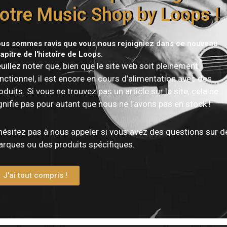
otre Music Shop by Loops !
us sommes ravis que vous nous rejoigniez dans ce nouveau
Vous devez être
connecté
pour publier un avis.
apitre de l'histoire de Loops.
uillez noter que, bien que le site web soit pleinement
nctionnel, il est encore en cours d’alimentation avec des
oduits. Si vous ne trouvez pas un article sur le site, cela ne
gnifie pas pour autant que nous ne l’avons pas en stock !
hésitez pas à nous appeler si vous avez des questions sur d
rques ou des produits spécifiques.
J'ai tout compris !