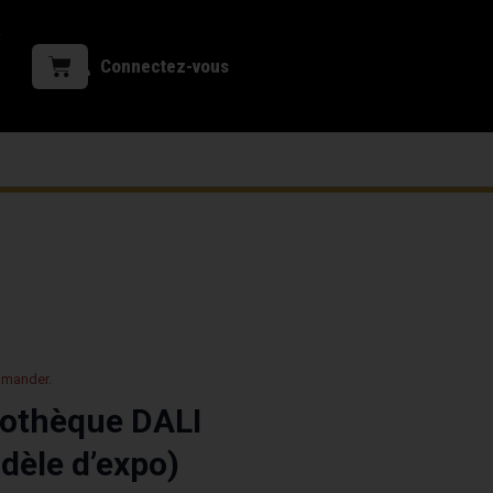
Connectez-vous
mmander.
liothèque DALI
dèle d’expo)