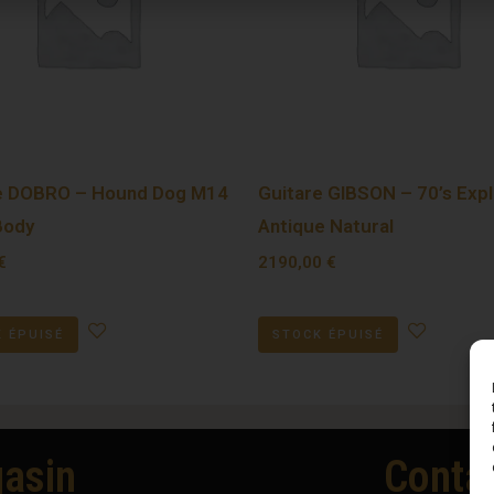
e DOBRO – Hound Dog M14
Guitare GIBSON – 70’s Expl
Body
Antique Natural
€
2190,00
€
 ÉPUISÉ
STOCK ÉPUISÉ
asin
Conta