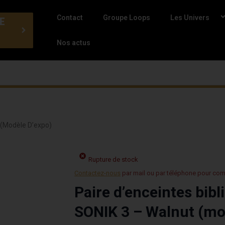
Contact
Groupe Loops
Les Univers
E
Nos actus
 (modèle D’expo)
Rupture de stock
Contactez-nous
par mail ou par téléphone pour co
Paire d’enceintes bib
SONIK 3 – Walnut (mo