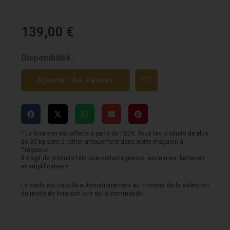
139,00
€
quantité
Disponibilité :
de
Ajouter Au Panier
Paire
de
supports
NORSTONE
¹ La livraison est offerte a partir de 150€. Tous les produits de plus
de 30 kg sont à retirer uniquement dans notre magasin à
STYLUM
Trégueux.
Il s’agit de produits tels que certains pianos, enceintes, batteries
3
et amplificateurs.
-
Le poids est calculé automatiquement au moment de la sélection
du mode de livraison lors de la commande.
80cm
-
blancs