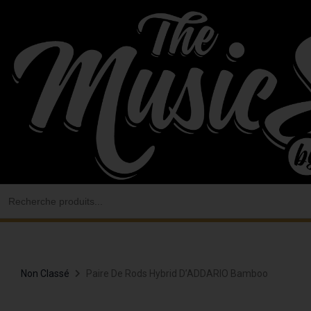
Aller
au
contenu
Search
for:
Non Classé
Paire De Rods Hybrid D’ADDARIO Bamboo