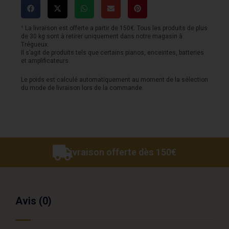
rods
hybrid
¹ La livraison est offerte a partir de 150€. Tous les produits de plus
de 30 kg sont à retirer uniquement dans notre magasin à
D'ADDARIO
Trégueux.
Il s’agit de produits tels que certains pianos, enceintes, batteries
bamboo
et amplificateurs.
Le poids est calculé automatiquement au moment de la sélection
du mode de livraison lors de la commande.
Livraison offerte dès 150€
Avis (0)