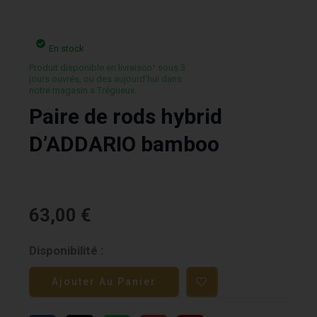
En stock
Produit disponible en livraison¹ sous 3
jours ouvrés, ou des aujourd’hui dans
notre magasin a Trégueux.
Paire de rods hybrid
D’ADDARIO bamboo
63,00
€
quantité
Disponibilité :
de
Ajouter Au Panier
Paire
de