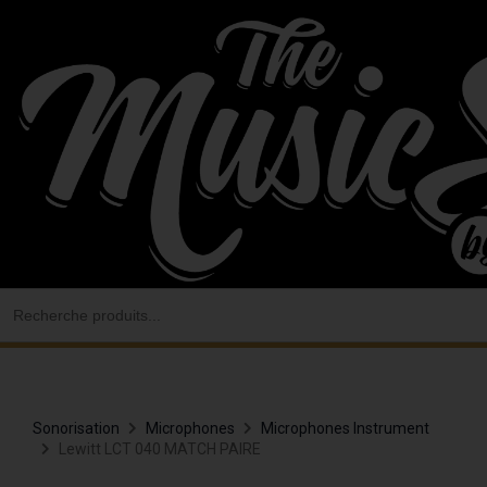
Aller
au
contenu
Search
for:
Sonorisation
Microphones
Microphones Instrument
Lewitt LCT 040 MATCH PAIRE