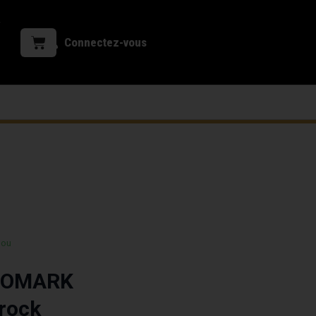
Connectez-vous
 ou
PROMARK
 rock