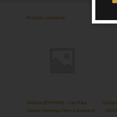
Produits similaires
Guitare EPIPHONE – Les Paul
Guitar
Classic Heritage Cherry Sunburst
– DG33