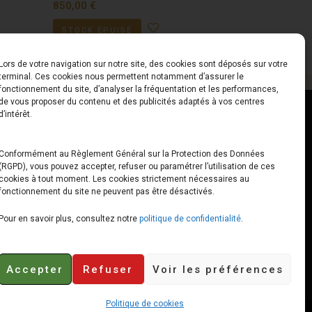
850,00
€
STOCK ÉPUISÉ
Lors de votre navigation sur notre site, des cookies sont déposés sur votre
terminal. Ces cookies nous permettent notamment d’assurer le
fonctionnement du site, d’analyser la fréquentation et les performances,
de vous proposer du contenu et des publicités adaptés à vos centres
ct
Horaires
d’intérêt.
udiard
Du Lundi au Vendredi
Conformément au Règlement Général sur la Protection des Données
(RGPD), vous pouvez accepter, refuser ou paramétrer l’utilisation de ces
x
10h00 – 12h30 // 14h00 –
cookies à tout moment. Les cookies strictement nécessaires au
19h00
fonctionnement du site ne peuvent pas être désactivés.
e-loops.fr
Le Samedi
Pour en savoir plus, consultez notre
politique de confidentialité
.
10h00 – 12h30 // 14h00 –
18h00
Accepter
Refuser
Voir les préférences
Politique de cookies