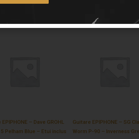
e EPIPHONE – Dave GROHL
Guitare EPIPHONE – SG Cla
5 Pelham Blue – Etui inclus
Worm P-90 – Inverness Gr