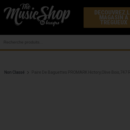
Aller
DECOUVREZ L
au
MAGASIN À
contenu
TREGUEUX
Search
for:
Non Classé
Paire De Baguettes PROMARK Hictory,olive Bois,747 