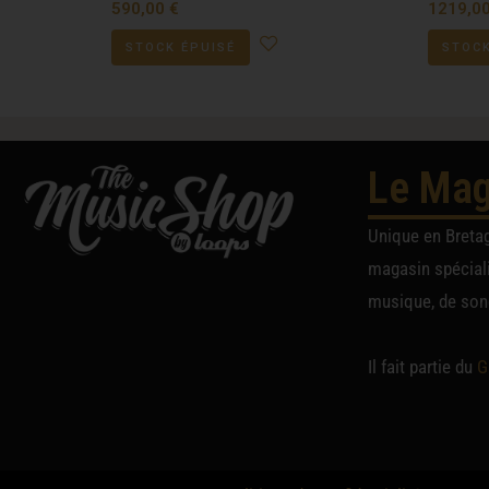
590,00
€
1219,0
STOCK ÉPUISÉ
STOCK
Le Mag
Unique en Breta
magasin spéciali
musique, de sono
Il fait partie du
G