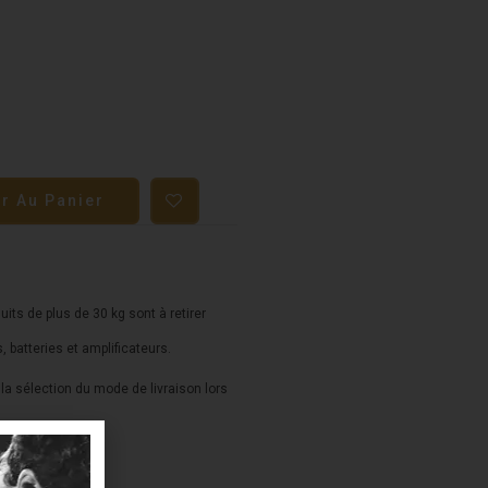
er Au Panier
duits de plus de 30 kg sont à retirer
s, batteries et amplificateurs.
a sélection du mode de livraison lors