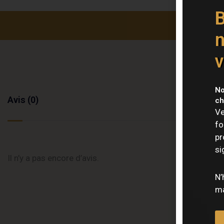
B
n
v
No
Avis (0)
ch
Ve
fo
pr
si
Il n’y a pas encore d’avis.
N’
ma