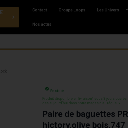
Contact
Groupe Loops
Les Univers
E
Nos actus
Rock
En stock
Produit disponible en livraison¹ sous 3 jours ouvrés,
des aujourd’hui dans notre magasin a Trégueux.
Paire de baguettes 
hictory,olive bois,747