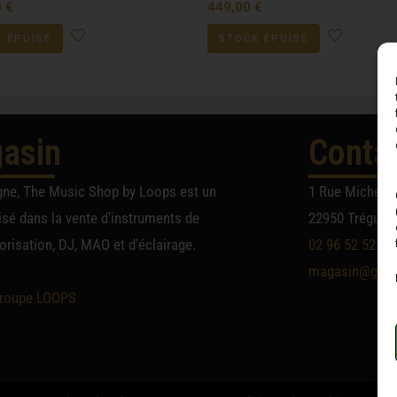
0
€
449,00
€
 ÉPUISÉ
STOCK ÉPUISÉ
asin
Conta
gne, The Music Shop by Loops est un
1 Rue Michel A
sé dans la vente d’instruments de
22950 Trégueu
risation, DJ, MAO et d’éclairage.
02 96 52 52 52
magasin@group
roupe LOOPS