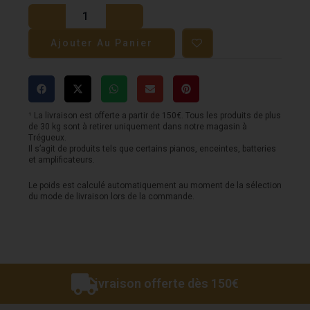
de
Paire
Ajouter Au Panier
de
baguettes
PROMARK
Foward
¹ La livraison est offerte a partir de 150€. Tous les produits de plus
de 30 kg sont à retirer uniquement dans notre magasin à
5A
Trégueux.
Il s’agit de produits tels que certains pianos, enceintes, batteries
Hickory
et amplificateurs.
olives
Le poids est calculé automatiquement au moment de la sélection
nylon
du mode de livraison lors de la commande.
Livraison offerte dès 150€