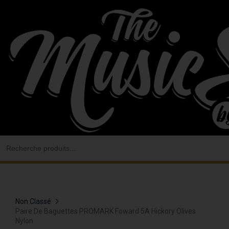
Aller
au
contenu
Search
for:
Non Classé
Paire De Baguettes PROMARK Foward 5A Hickory Olives
Nylon