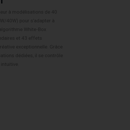
BT
eur à modélisations de 40
5W/40W) pour s’adapter à
l’algorithme White-Box
daires et 43 effets
 créative exceptionnelle. Grâce
ations dédiées, il se contrôle
intuitive.