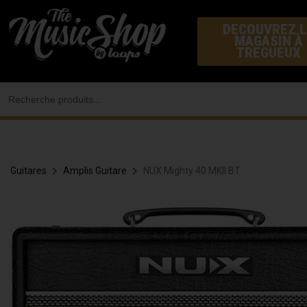
Aller
DECOUVREZ L
au
MAGASIN À
contenu
TREGUEUX
Search
for:
Guitares
Amplis Guitare
NUX Mighty 40 MKII BT