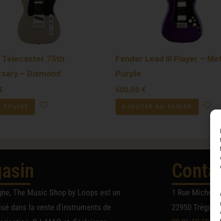
 Telecaster 75th
Fender Lead III Player – Met
rsary – Diamond
Purple
€
600,00
€
 ÉPUISÉ
AJOUTER AU PANIER
asin
Conta
gne, The Music Shop by Loops est un
1 Rue Michel A
sé dans la vente d’instruments de
22950 Trégueu