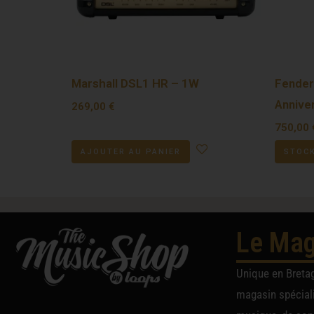
Marshall DSL1 HR – 1W
Fender
Annive
269,00
€
750,00
AJOUTER AU PANIER
STOCK
Le Mag
Unique en Breta
magasin spéciali