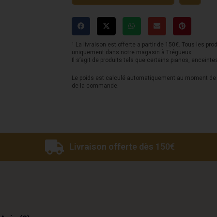
NUX
Mighty
40
MKII
¹ La livraison est offerte a partir de 150€. Tous les pro
uniquement dans notre magasin à Trégueux.
BT
Il s’agit de produits tels que certains pianos, enceinte
Le poids est calculé automatiquement au moment de l
de la commande.
Livraison offerte dès 150€