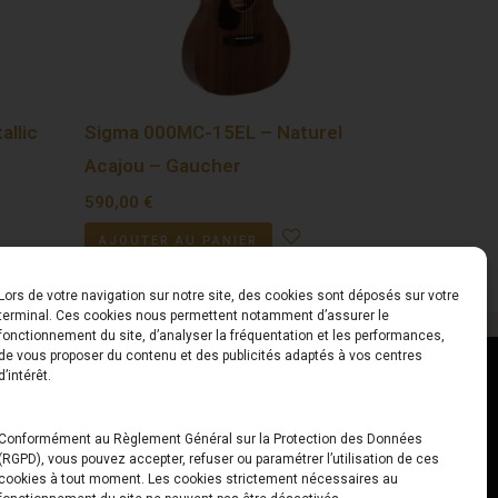
allic
Sigma 000MC-15EL – Naturel
Acajou – Gaucher
590,00
€
AJOUTER AU PANIER
Lors de votre navigation sur notre site, des cookies sont déposés sur votre
terminal. Ces cookies nous permettent notamment d’assurer le
fonctionnement du site, d’analyser la fréquentation et les performances,
de vous proposer du contenu et des publicités adaptés à vos centres
ct
Horaires
d’intérêt.
udiard
Du Lundi au Vendredi
Conformément au Règlement Général sur la Protection des Données
(RGPD), vous pouvez accepter, refuser ou paramétrer l’utilisation de ces
x
10h00 – 12h30 // 14h00 –
cookies à tout moment. Les cookies strictement nécessaires au