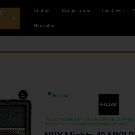
Contact
Groupe Loops
Les Univers
E
Nos actus
En stock
Produit disponible en livraison¹ sous 3 jours ouvrés,
des aujourd’hui dans notre magasin a Trégueux.