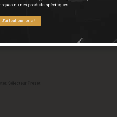
rement professionnel.
rques ou des produits spécifiques.
J'ai tout compris !
ster, Sélecteur Preset