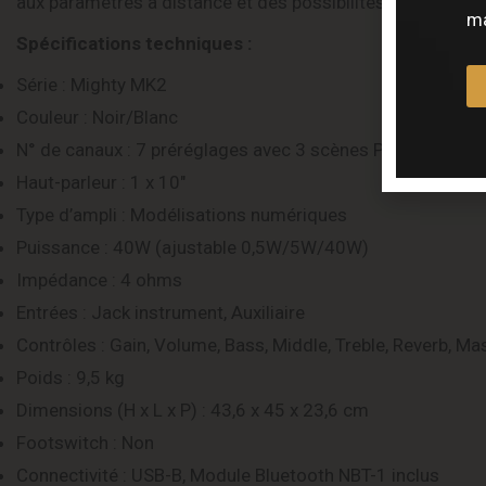
aux paramètres à distance et des possibilités d’enregist
ma
Spécifications techniques :
Série : Mighty MK2
Couleur : Noir/Blanc
N° de canaux : 7 préréglages avec 3 scènes Pro
Haut-parleur : 1 x 10″
Type d’ampli : Modélisations numériques
Puissance : 40W (ajustable 0,5W/5W/40W)
Impédance : 4 ohms
Entrées : Jack instrument, Auxiliaire
Contrôles : Gain, Volume, Bass, Middle, Treble, Reverb, Ma
Poids : 9,5 kg
Dimensions (H x L x P) : 43,6 x 45 x 23,6 cm
Footswitch : Non
Connectivité : USB-B, Module Bluetooth NBT-1 inclus