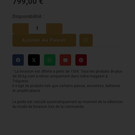
799,00
€
quantité
Disponibilité :
de
Mixette
Ajouter Au Panier
ECLER
4
canaux
au
¹ La livraison est offerte a partir de 150€. Tous les produits de plus
de 30 kg sont à retirer uniquement dans notre magasin à
format
Trégueux.
Il s’agit de produits tels que certains pianos, enceintes, batteries
rack
et amplificateurs.
3U/19''+BT
Le poids est calculé automatiquement au moment de la sélection
du mode de livraison lors de la commande.