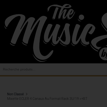
Aller
au
contenu
Search
for:
Non Classé
Mixette ECLER 4 Canaux Au Format Rack 3U/19 »+BT