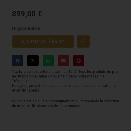
899,00
€
quantité
Disponibilité :
de
Ajouter Au Panier
United
UT
FET47
¹ La livraison est offerte a partir de 150€. Tous les produits de plus
de 30 kg sont à retirer uniquement dans notre magasin à
Trégueux.
Il s’agit de produits tels que certains pianos, enceintes, batteries
et amplificateurs.
Le poids est calculé automatiquement au moment de la sélection
du mode de livraison lors de la commande.