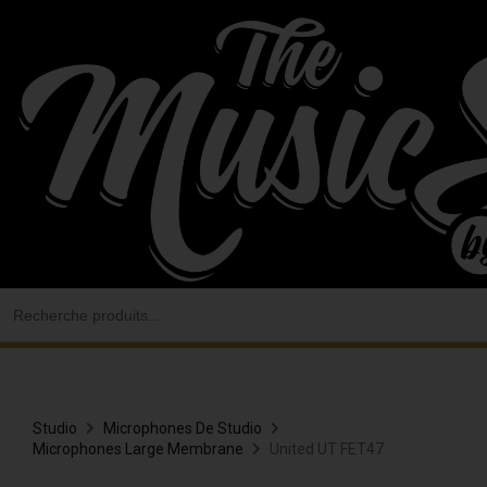
Aller
au
contenu
Search
for:
Studio
Microphones De Studio
Microphones Large Membrane
United UT FET47