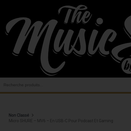
Aller
au
contenu
Search
for:
Non Classé
Micro SHURE – MV6 – En USB-C Pour Podcast Et Gaming