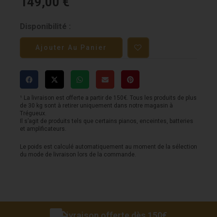
149,00
€
quantité
Disponibilité :
de
Ajouter Au Panier
Micro
SHURE
-
MV6
¹ La livraison est offerte a partir de 150€. Tous les produits de plus
de 30 kg sont à retirer uniquement dans notre magasin à
-
Trégueux.
Il s’agit de produits tels que certains pianos, enceintes, batteries
En
et amplificateurs.
USB-
Le poids est calculé automatiquement au moment de la sélection
du mode de livraison lors de la commande.
C
pour
podcast
et
gaming
Livraison offerte dès 150€