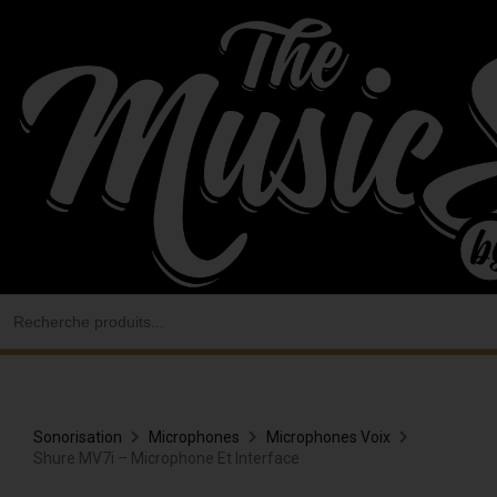
Aller
au
contenu
Search
for:
Sonorisation
Microphones
Microphones Voix
Shure MV7i – Microphone Et Interface