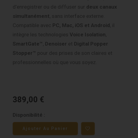
d’enregistrer ou de diffuser sur
deux canaux
simultanément
, sans interface externe.
Compatible avec
PC, Mac, iOS et Android
, il
intègre les technologies
Voice Isolation
,
SmartGate™
,
Denoiser
et
Digital Popper
Stopper™
pour des prises de son claires et
professionnelles où que vous soyez.
389,00
€
quantité
Disponibilité :
de
Ajouter Au Panier
Shure