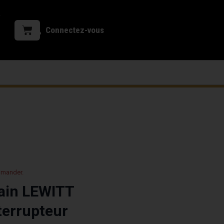
Connectez-vous
mmander.
ain LEWITT
terrupteur