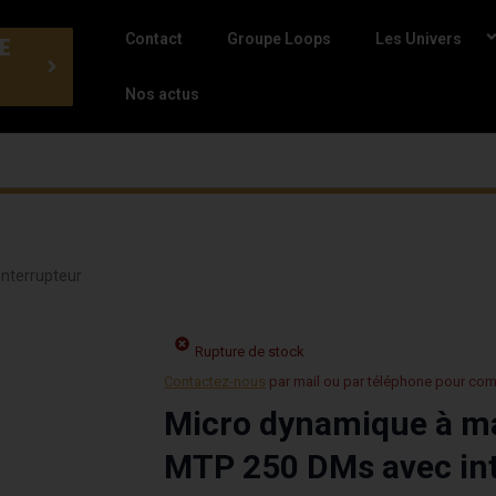
Contact
Groupe Loops
Les Univers
E
Nos actus
nterrupteur
Rupture de stock
Contactez-nous
par mail ou par téléphone pour co
Micro dynamique à m
MTP 250 DMs avec in