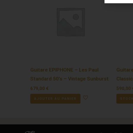
Guitare EPIPHONE – Les Paul
Guitar
Standard 50’s – Vintage Sunburst
Classi
679,00
€
590,00
AJOUTER AU PANIER
STOCK