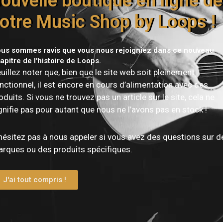
ouvelle boutique en ligne de
otre Music Shop by Loops !
us sommes ravis que vous nous rejoigniez dans ce nouveau
apitre de l'histoire de Loops.
uillez noter que, bien que le site web soit pleinement
Vous devez être
connecté
pour publier un avis.
nctionnel, il est encore en cours d’alimentation avec des
oduits. Si vous ne trouvez pas un article sur le site, cela ne
gnifie pas pour autant que nous ne l’avons pas en stock !
hésitez pas à nous appeler si vous avez des questions sur d
rques ou des produits spécifiques.
J'ai tout compris !