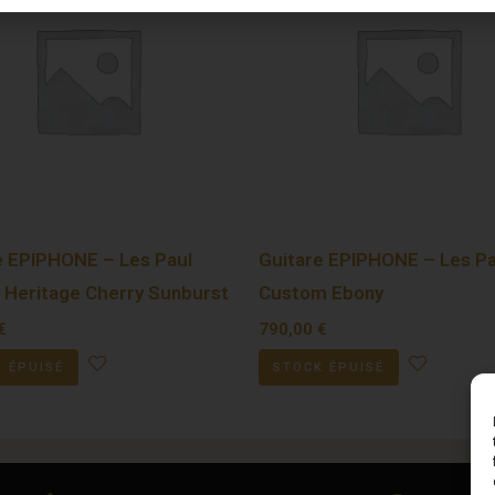
e EPIPHONE – Les Paul
Guitare EPIPHONE – Les Pa
c Heritage Cherry Sunburst
Custom Ebony
€
790,00
€
 ÉPUISÉ
STOCK ÉPUISÉ