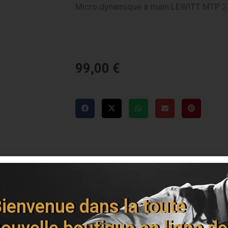
Micro dynamique à main LEWITT MTP 25
99,00
€
Livraison offerte dès 150€
ienvenue dans la toute