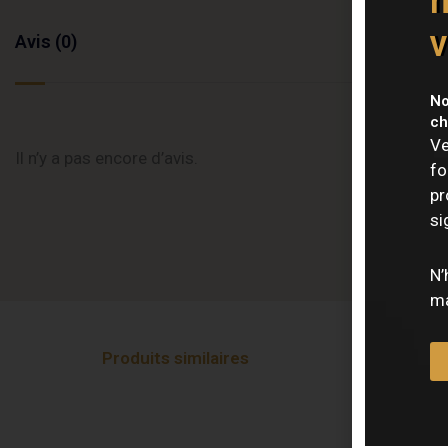
n
v
Avis (0)
No
ch
Ve
Il n’y a pas encore d’avis.
fo
pr
si
N’
ma
Produits similaires