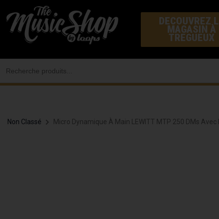
Aller
DECOUVREZ L
au
MAGASIN À
contenu
TREGUEUX
Search
for:
Non Classé
Micro Dynamique À Main LEWITT MTP 250 DMs Avec I