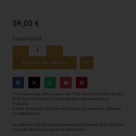
59,00
€
quantité
Disponibilité :
de
IK
Ajouter Au Panier
Multimedia
iRig
Mic
¹ La livraison est offerte a partir de 150€. Tous les produits de plus
de 30 kg sont à retirer uniquement dans notre magasin à
Trégueux.
Il s’agit de produits tels que certains pianos, enceintes, batteries
et amplificateurs.
Le poids est calculé automatiquement au moment de la sélection
du mode de livraison lors de la commande.