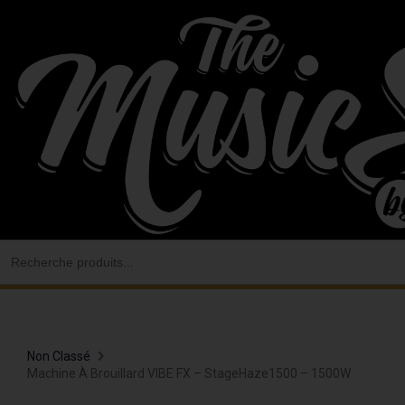
Aller
au
contenu
Search
for:
Non Classé
Machine À Brouillard VIBE FX – StageHaze1500 – 1500W