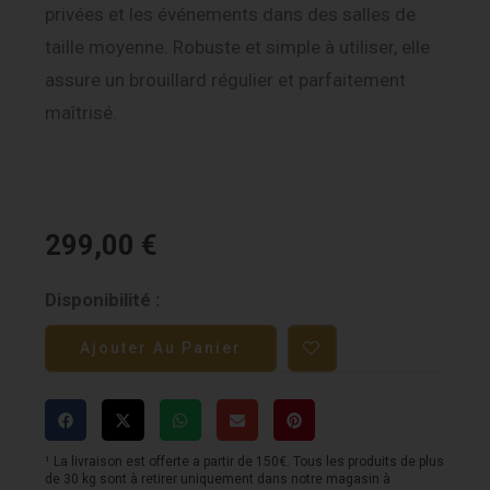
privées et les événements dans des salles de
taille moyenne. Robuste et simple à utiliser, elle
assure un brouillard régulier et parfaitement
maîtrisé.
299,00
€
quantité
Disponibilité :
de
Ajouter Au Panier
Algam
Lighting
H900
-
¹ La livraison est offerte a partir de 150€. Tous les produits de plus
de 30 kg sont à retirer uniquement dans notre magasin à