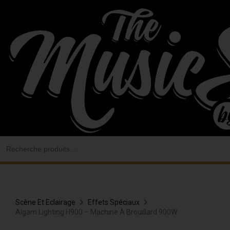
Aller
au
contenu
Search
for:
Scène Et Eclairage
Effets Spéciaux
Algam Lighting H900 – Machine À Brouillard 900W