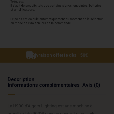
Machine
Trégueux.
Il s’agit de produits tels que certains pianos, enceintes, batteries
à
et amplificateurs.
Brouillard
Le poids est calculé automatiquement au moment de la sélection
du mode de livraison lors de la commande.
900W
Livraison offerte dès 150€
Description
Informations complémentaires
Avis (0)
La H900 d’Algam Lighting est une machine à
brouillard de 900W conçue pour offrir un voile