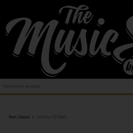
Aller
au
contenu
Search
for:
Non Classé
Lecteur CD NAD