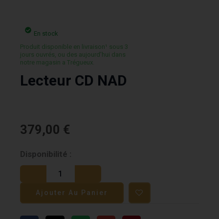
En stock
Produit disponible en livraison¹ sous 3
jours ouvrés, ou des aujourd’hui dans
notre magasin a Trégueux.
Lecteur CD NAD
379,00
€
quantité
Disponibilité :
de
Lecteur
Ajouter Au Panier
CD
NAD