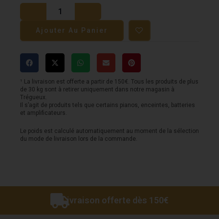
de
Jeux
Ajouter Au Panier
de
Lumière
VIBE
FX
¹ La livraison est offerte a partir de 150€. Tous les produits de plus
de 30 kg sont à retirer uniquement dans notre magasin à
-
Trégueux.
Il s’agit de produits tels que certains pianos, enceintes, batteries
ORBIT
et amplificateurs.
-
Le poids est calculé automatiquement au moment de la sélection
Led
du mode de livraison lors de la commande.
Moving
Beam
-
6
Livraison offerte dès 150€
Arms