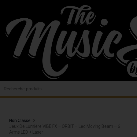
Aller
au
contenu
Search
for:
Non Classé
Jeux De Lumière VIBE FX – ORBIT – Led Moving Beam – 6
Arms LED + Laser