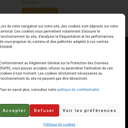
299,00
€
STOCK ÉPUISÉ
Lors de votre navigation sur notre site, des cookies sont déposés sur votre
terminal. Ces cookies nous permettent notamment d’assurer le
fonctionnement du site, d’analyser la fréquentation et les performances,
de vous proposer du contenu et des publicités adaptés à vos centres
ct
Horaires
d’intérêt.
udiard
Du Lundi au Vendredi
Conformément au Règlement Général sur la Protection des Données
(RGPD), vous pouvez accepter, refuser ou paramétrer l’utilisation de ces
x
10h00 – 12h30 // 14h00 –
cookies à tout moment. Les cookies strictement nécessaires au
19h00
fonctionnement du site ne peuvent pas être désactivés.
e-loops.fr
Le Samedi
Pour en savoir plus, consultez notre
politique de confidentialité
.
10h00 – 12h30 // 14h00 –
18h00
Accepter
Refuser
Voir les préférences
Politique de cookies