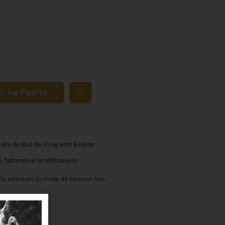
er Au Panier
duits de plus de 30 kg sont à retirer
s, batteries et amplificateurs.
a sélection du mode de livraison lors