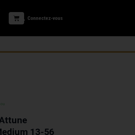
Connectez-vous
 ou
 Attune
Medium 13-56