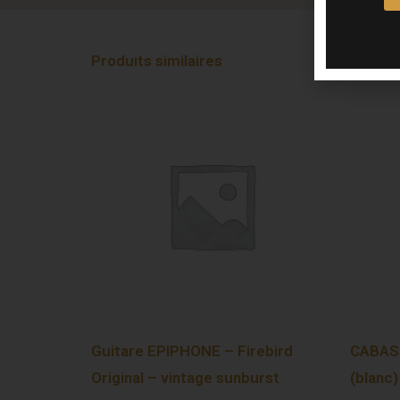
Produits similaires
Guitare EPIPHONE – Firebird
CABASS
Original – vintage sunburst
(blanc)