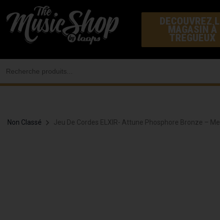
Aller
DECOUVREZ L
au
MAGASIN À
contenu
TREGUEUX
Search
for:
Non Classé
Jeu De Cordes ELXIR- Attune Phosphore Bronze – M