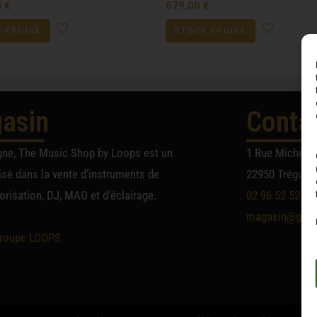
0
€
679,00
€
 ÉPUISÉ
STOCK ÉPUISÉ
asin
Conta
gne, The Music Shop by Loops est un
1 Rue Michel A
sé dans la vente d’instruments de
22950 Trégueu
risation, DJ, MAO et d’éclairage.
02 96 52 52 52
magasin@group
roupe LOOPS