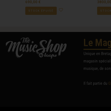
690,00
€
3800,0
STOCK ÉPUISÉ
STOCK
Le Mag
Unique en Breta
magasin spéciali
musique, de sono
Il fait partie du
G