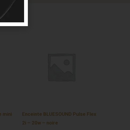
 mini
Enceinte BLUESOUND Pulse Flex
2i – 20w – noire