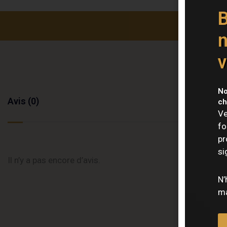
B
n
v
No
Avis (0)
ch
Ve
fo
pr
si
Il n’y a pas encore d’avis.
N’
ma