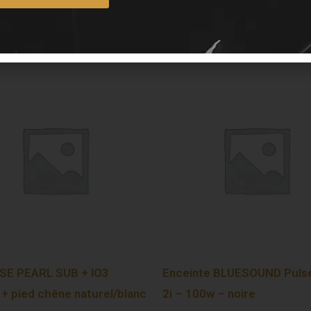
E PEARL SUB + IO3
Enceinte BLUESOUND Pulse
 + pied chêne naturel/blanc
2i – 100w – noire