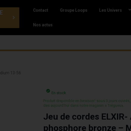
Contact
Groupe Loops
Les Univers
E
Nos actus
edium 13-56
En stock
Produit disponible en livraison¹ sous 3 jours ouvrés,
des aujourd’hui dans notre magasin a Trégueux.
Jeu de cordes ELXIR-
phosphore bronze – 