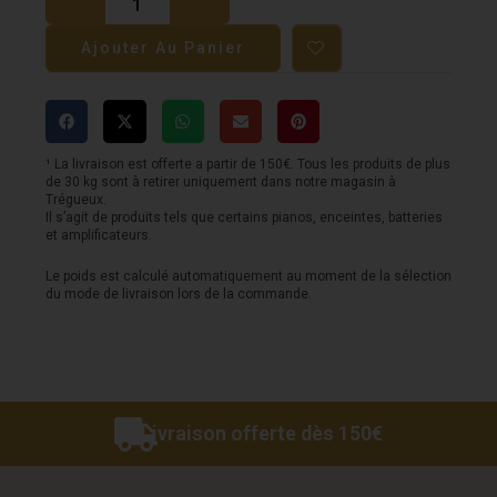
Housse
Ajouter Au Panier
guitare
acoustique
-
OXFORD
¹ La livraison est offerte a partir de 150€. Tous les produits de plus
de 30 kg sont à retirer uniquement dans notre magasin à
900D
Trégueux.
Il s’agit de produits tels que certains pianos, enceintes, batteries
Premium
et amplificateurs.
-
Le poids est calculé automatiquement au moment de la sélection
Gris
du mode de livraison lors de la commande.
Livraison offerte dès 150€