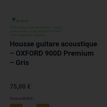
En stock
Produit disponible en livraison¹ sous 3
jours ouvrés, ou des aujourd’hui dans
notre magasin a Trégueux.
Housse guitare acoustique
– OXFORD 900D Premium
– Gris
75,00
€
quantité
Disponibilité :
de