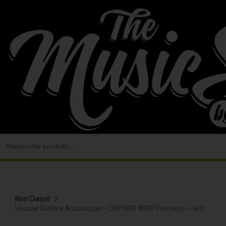
Aller
au
contenu
Search
for:
Non Classé
Housse Guitare Acoustique – OXFORD 900D Premium – Gris