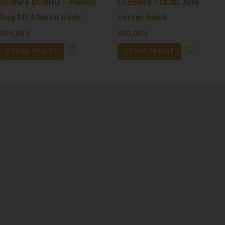
Guitare DOBRO – Hound
Enceinte FOCAL Aria
Dog M14 Metal Body
center black
699,00
€
690,00
€
STOCK ÉPUISÉ
STOCK ÉPUISÉ