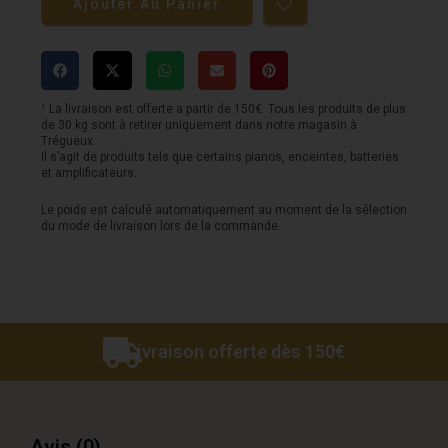
Ajouter Au Panier
basse
-
OXFORD
900D
¹ La livraison est offerte a partir de 150€. Tous les produits de plus
de 30 kg sont à retirer uniquement dans notre magasin à
Premium
Trégueux.
Il s’agit de produits tels que certains pianos, enceintes, batteries
-
et amplificateurs.
Noir
Le poids est calculé automatiquement au moment de la sélection
du mode de livraison lors de la commande.
Livraison offerte dès 150€
Avis (0)