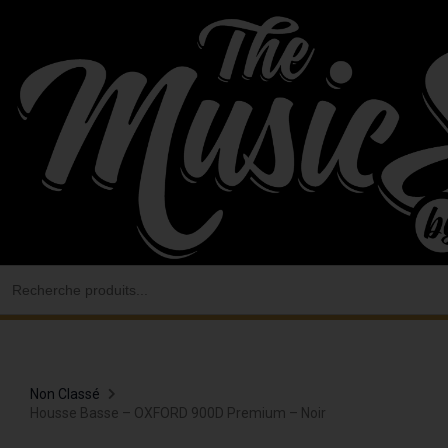
Aller
au
contenu
Search
for:
Non Classé
Housse Basse – OXFORD 900D Premium – Noir