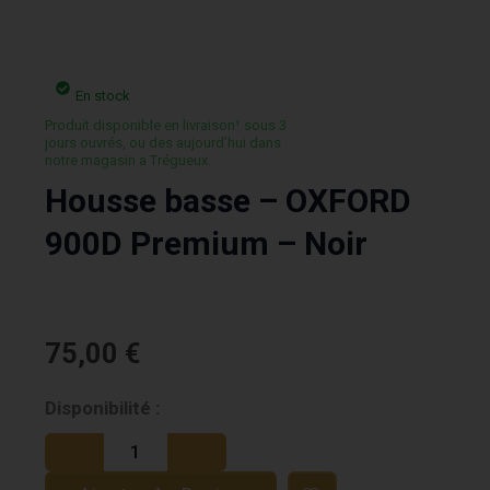
En stock
Produit disponible en livraison¹ sous 3
jours ouvrés, ou des aujourd’hui dans
notre magasin a Trégueux.
Housse basse – OXFORD
900D Premium – Noir
75,00
€
quantité
Disponibilité :
de
Housse