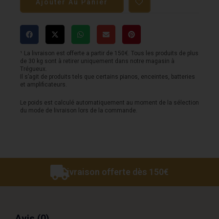
Ajouter Au Panier
basse
-
OXFORD
900D
¹ La livraison est offerte a partir de 150€. Tous les produits de plus
de 30 kg sont à retirer uniquement dans notre magasin à
Premium
Trégueux.
Il s’agit de produits tels que certains pianos, enceintes, batteries
-
et amplificateurs.
Gris
Le poids est calculé automatiquement au moment de la sélection
du mode de livraison lors de la commande.
Livraison offerte dès 150€
Avis (0)