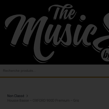
Aller
au
contenu
Search
for:
Non Classé
Housse Basse – OXFORD 900D Premium – Gris