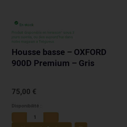
En stock
Produit disponible en livraison¹ sous 3
jours ouvrés, ou des aujourd’hui dans
notre magasin a Trégueux.
Housse basse – OXFORD
900D Premium – Gris
75,00
€
quantité
Disponibilité :
de
Housse