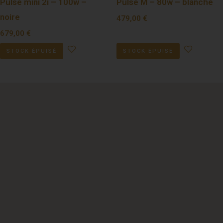
Pulse mini 2i – 100w –
Pulse M – 80w – blanche
noire
479,00
€
679,00
€
STOCK ÉPUISÉ
STOCK ÉPUISÉ