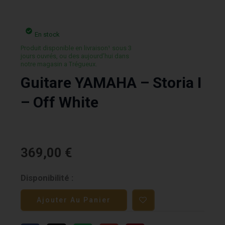
En stock
Produit disponible en livraison¹ sous 3
jours ouvrés, ou des aujourd’hui dans
notre magasin a Trégueux.
Guitare YAMAHA – Storia I
– Off White
369,00
€
quantité
Disponibilité :
de
Ajouter Au Panier
Guitare
YAMAHA