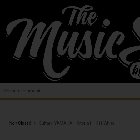
Aller
au
contenu
Search
for:
Non Classé
Guitare YAMAHA – Storia I – Off White