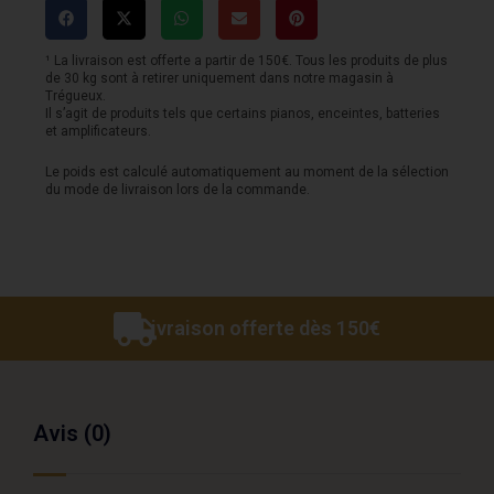
-
Storia
¹ La livraison est offerte a partir de 150€. Tous les produits de plus
de 30 kg sont à retirer uniquement dans notre magasin à
I
Trégueux.
Il s’agit de produits tels que certains pianos, enceintes, batteries
-
et amplificateurs.
Off
Le poids est calculé automatiquement au moment de la sélection
du mode de livraison lors de la commande.
White
Livraison offerte dès 150€
Avis (0)