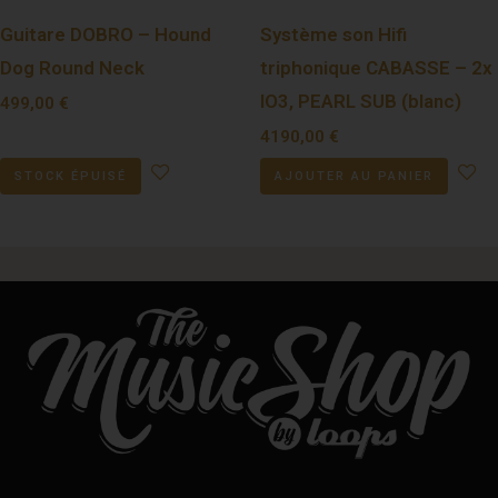
Guitare DOBRO – Hound
Système son Hifi
Dog Round Neck
triphonique CABASSE – 2x
IO3, PEARL SUB (blanc)
499,00
€
4190,00
€
STOCK ÉPUISÉ
AJOUTER AU PANIER