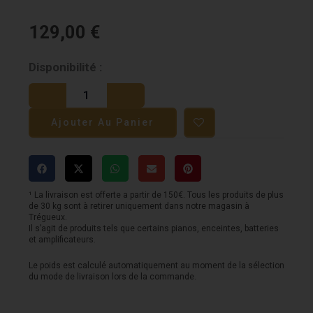
129,00
€
quantité
Disponibilité :
de
Washburn
Ajouter Au Panier
AD5
Dreadnought
¹ La livraison est offerte a partir de 150€. Tous les produits de plus
de 30 kg sont à retirer uniquement dans notre magasin à
Trégueux.
Il s’agit de produits tels que certains pianos, enceintes, batteries
et amplificateurs.
Le poids est calculé automatiquement au moment de la sélection
du mode de livraison lors de la commande.