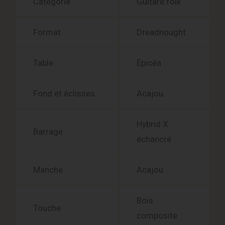
Catégorie
Guitare folk
Format
Dreadnought
Table
Épicéa
Fond et éclisses
Acajou
Hybrid X
Barrage
échancré
Manche
Acajou
Bois
Touche
composite