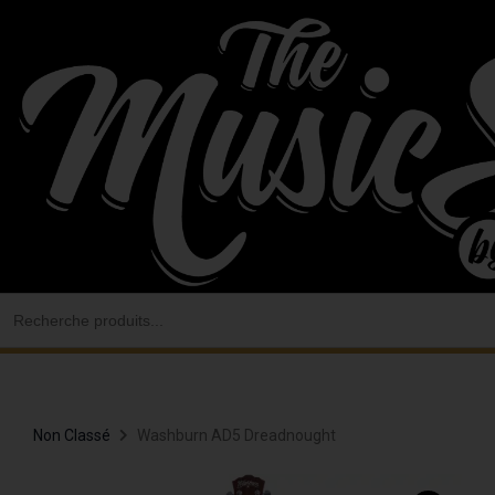
Aller
au
contenu
Search
for:
Non Classé
Washburn AD5 Dreadnought