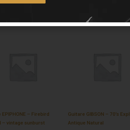
e EPIPHONE – Firebird
Guitare GIBSON – 70’s Expl
l – vintage sunburst
Antique Natural