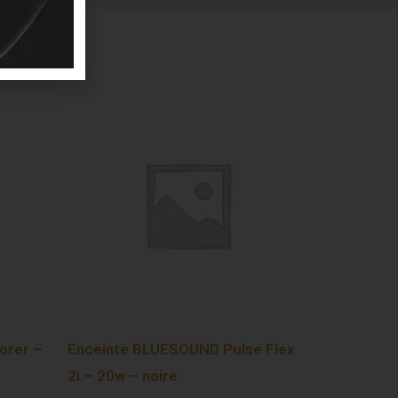
orer –
Enceinte BLUESOUND Pulse Flex
2i – 20w – noire