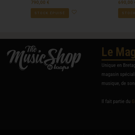
790,00
€
690,00
STOCK ÉPUISÉ
STOCK
Le Mag
Unique en Breta
magasin spéciali
musique, de sono
Il fait partie du
G