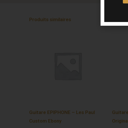
Produits similaires
Guitare EPIPHONE – Les Paul
Guitar
Custom Ebony
Origina