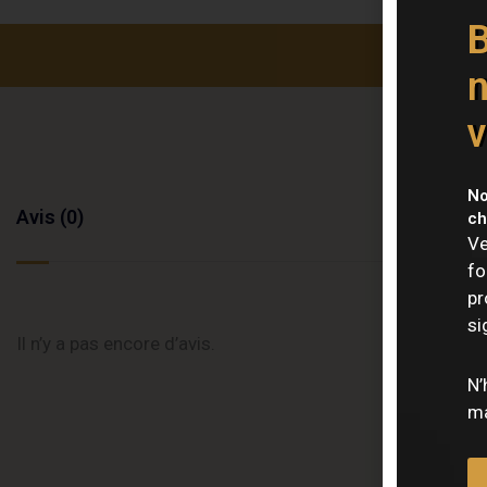
B
n
v
No
Avis (0)
ch
Ve
fo
pr
si
Il n’y a pas encore d’avis.
N’
ma