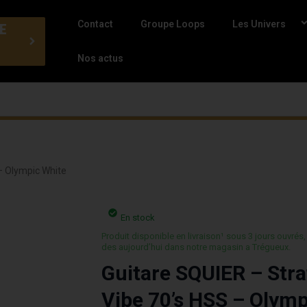
Contact
Groupe Loops
Les Univers
E
Nos actus
– Olympic White
En stock
Produit disponible en livraison¹ sous 3 jours ouvrés,
des aujourd’hui dans notre magasin a Trégueux.
Guitare SQUIER – Stra
Vibe 70’s HSS – Olymp