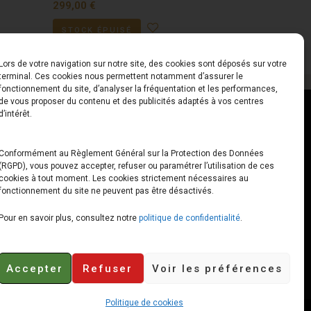
299,00
€
STOCK ÉPUISÉ
Lors de votre navigation sur notre site, des cookies sont déposés sur votre
terminal. Ces cookies nous permettent notamment d’assurer le
fonctionnement du site, d’analyser la fréquentation et les performances,
de vous proposer du contenu et des publicités adaptés à vos centres
ct
Horaires
d’intérêt.
udiard
Du Lundi au Vendredi
Conformément au Règlement Général sur la Protection des Données
(RGPD), vous pouvez accepter, refuser ou paramétrer l’utilisation de ces
x
10h00 – 12h30 // 14h00 –
cookies à tout moment. Les cookies strictement nécessaires au
19h00
fonctionnement du site ne peuvent pas être désactivés.
e-loops.fr
Le Samedi
Pour en savoir plus, consultez notre
politique de confidentialité
.
10h00 – 12h30 // 14h00 –
18h00
Accepter
Refuser
Voir les préférences
Politique de cookies