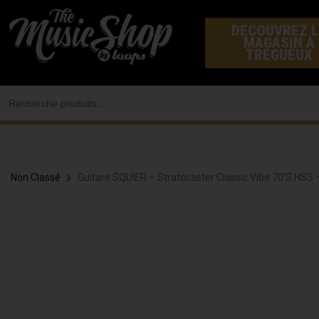
Aller
DECOUVREZ L
au
MAGASIN À
contenu
TREGUEUX
Search
for:
Non Classé
Guitare SQUIER – Stratocaster Classic Vibe 70’s HSS 