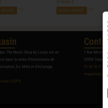
€
2190,00
€
 ÉPUISÉ
STOCK ÉPUISÉ
asin
Conta
gne, The Music Shop by Loops est un
1 Rue Michel A
sé dans la vente d’instruments de
22950 Trégueu
risation, DJ, MAO et d’éclairage.
02 96 52 52 52
magasin@group
roupe LOOPS