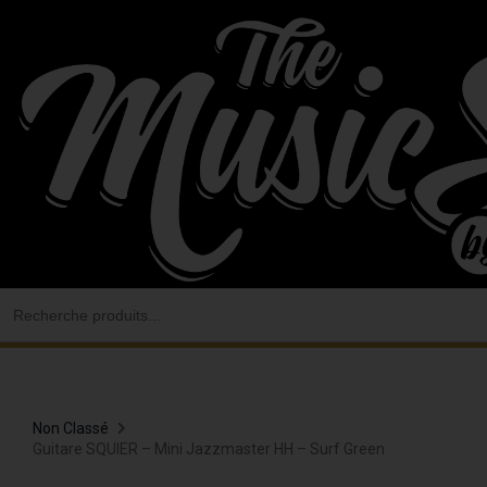
Aller
au
contenu
Search
for:
Non Classé
Guitare SQUIER – Mini Jazzmaster HH – Surf Green