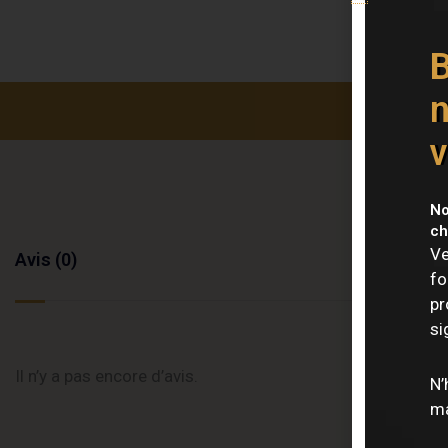
B
n
v
No
ch
Ve
Avis (0)
fo
pr
si
Il n’y a pas encore d’avis.
N’
ma