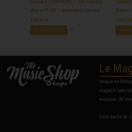
Guitare EPIPHONE – SG Classic
CABASS
Worm P-90 – Inverness Green
(blanc)
449,00
€
3800,0
STOCK ÉPUISÉ
STOCK
Le Mag
Unique en Breta
magasin spéciali
musique, de sono
Il fait partie du
G