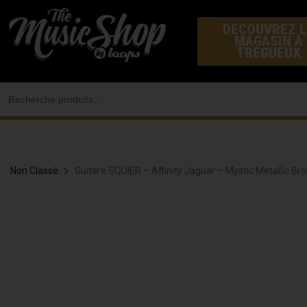
Aller
DECOUVREZ L
au
MAGASIN À
contenu
TREGUEUX
Search
for:
Non Classé
Guitare SQUIER – Affinity Jaguar – Mystic Metallic Br