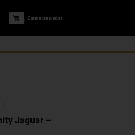
Connectez-vous
 ou
nity Jaguar –
n