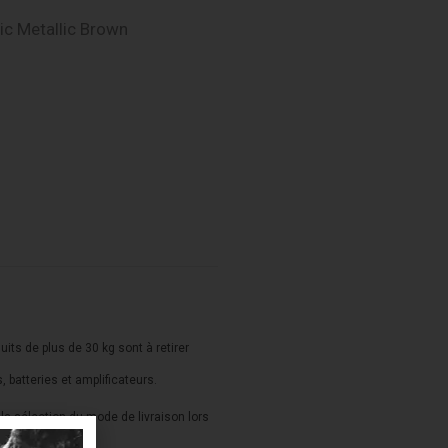
ic Metallic Brown
duits de plus de 30 kg sont à retirer
s, batteries et amplificateurs.
a sélection du mode de livraison lors