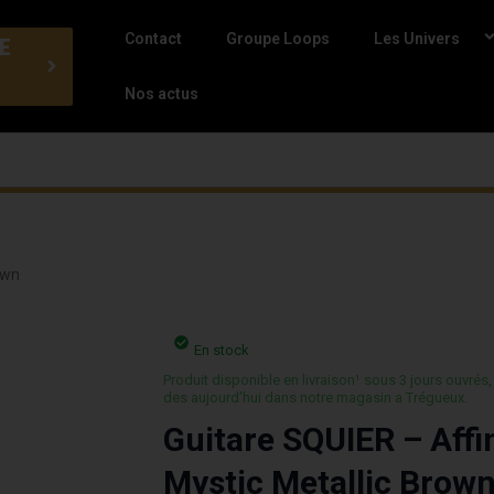
Contact
Groupe Loops
Les Univers
E
Nos actus
own
En stock
Produit disponible en livraison¹ sous 3 jours ouvrés,
des aujourd’hui dans notre magasin a Trégueux.
Guitare SQUIER – Affi
Mystic Metallic Brow