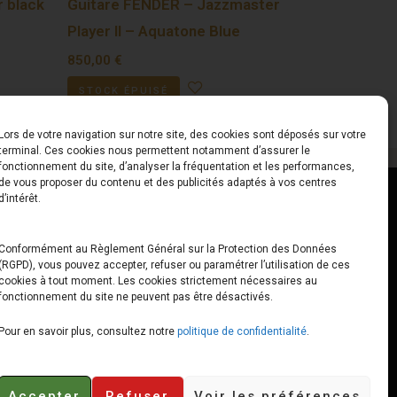
r black
Guitare FENDER – Jazzmaster
Player II – Aquatone Blue
850,00
€
STOCK ÉPUISÉ
Lors de votre navigation sur notre site, des cookies sont déposés sur votre
terminal. Ces cookies nous permettent notamment d’assurer le
fonctionnement du site, d’analyser la fréquentation et les performances,
de vous proposer du contenu et des publicités adaptés à vos centres
ct
Horaires
d’intérêt.
udiard
Du Lundi au Vendredi
Conformément au Règlement Général sur la Protection des Données
(RGPD), vous pouvez accepter, refuser ou paramétrer l’utilisation de ces
x
10h00 – 12h30 // 14h00 –
cookies à tout moment. Les cookies strictement nécessaires au
19h00
fonctionnement du site ne peuvent pas être désactivés.
e-loops.fr
Le Samedi
Pour en savoir plus, consultez notre
politique de confidentialité
.
10h00 – 12h30 // 14h00 –
18h00
Accepter
Refuser
Voir les préférences