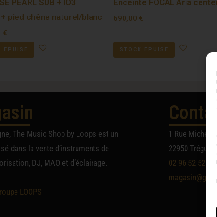
E PEARL SUB + IO3
Enceinte FOCAL Aria cente
 + pied chêne naturel/blanc
690,00
€
0
€
 ÉPUISÉ
STOCK ÉPUISÉ
asin
Conta
gne, The Music Shop by Loops est un
1 Rue Michel A
sé dans la vente d’instruments de
22950 Trégueu
risation, DJ, MAO et d’éclairage.
02 96 52 52 52
magasin@group
roupe LOOPS