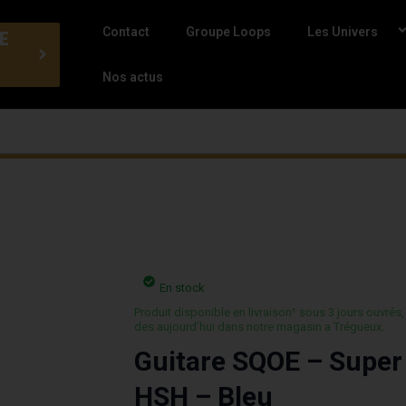
Contact
Groupe Loops
Les Univers
E
Nos actus
En stock
Produit disponible en livraison¹ sous 3 jours ouvrés,
des aujourd’hui dans notre magasin a Trégueux.
Guitare SQOE – Super
HSH – Bleu