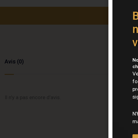
B
n
v
No
Avis (0)
ch
Ve
fo
pr
si
Il n’y a pas encore d’avis.
N’
ma