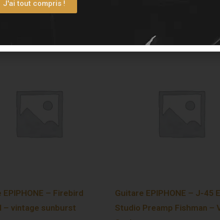
J'ai tout compris !
e EPIPHONE – Firebird
Guitare EPIPHONE – J-45 
l – vintage sunburst
Studio Preamp Fishman – 