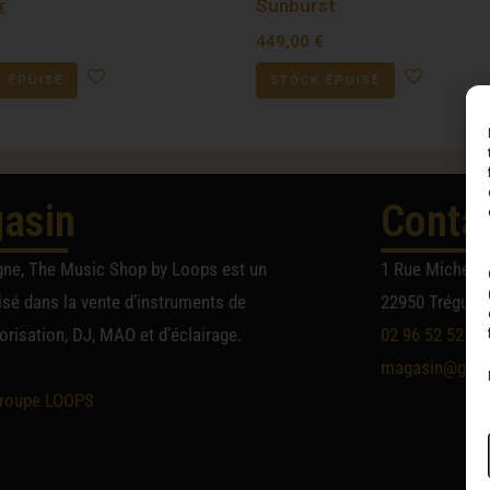
Sunburst
€
449,00
€
 ÉPUISÉ
STOCK ÉPUISÉ
asin
Conta
gne, The Music Shop by Loops est un
1 Rue Michel A
sé dans la vente d’instruments de
22950 Trégueu
risation, DJ, MAO et d’éclairage.
02 96 52 52 52
magasin@group
roupe LOOPS