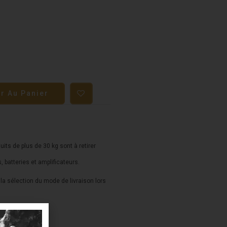
er Au Panier
duits de plus de 30 kg sont à retirer
s, batteries et amplificateurs.
a sélection du mode de livraison lors