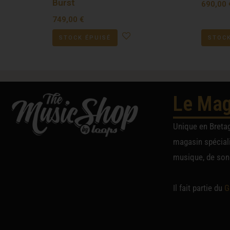
Burst
690,00
749,00
€
STOCK ÉPUISÉ
STOCK
Le Mag
Unique en Breta
magasin spéciali
musique, de sono
Il fait partie du
G