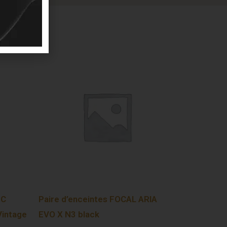
EC
Paire d’enceintes FOCAL ARIA
Vintage
EVO X N3 black