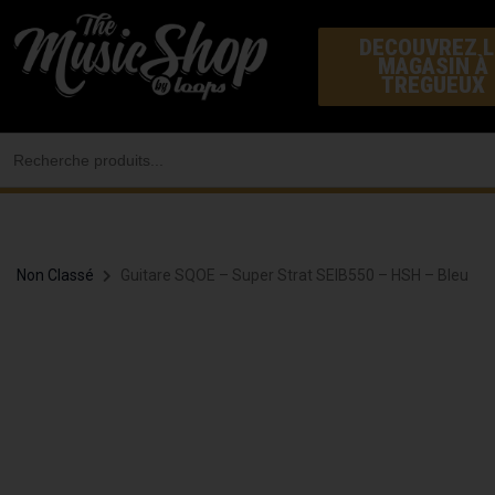
Aller
DECOUVREZ L
au
MAGASIN À
contenu
TREGUEUX
Search
for:
Non Classé
Guitare SQOE – Super Strat SEIB550 – HSH – Bleu