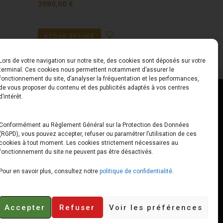
3980,00
€
STOCK ÉPUISÉ
Lors de votre navigation sur notre site, des cookies sont déposés sur votre
terminal. Ces cookies nous permettent notamment d’assurer le
fonctionnement du site, d’analyser la fréquentation et les performances,
de vous proposer du contenu et des publicités adaptés à vos centres
ct
Horaires
d’intérêt.
udiard
Du Lundi au Vendredi
Conformément au Règlement Général sur la Protection des Données
(RGPD), vous pouvez accepter, refuser ou paramétrer l’utilisation de ces
x
10h00 – 12h30 // 14h00 –
cookies à tout moment. Les cookies strictement nécessaires au
19h00
fonctionnement du site ne peuvent pas être désactivés.
e-loops.fr
Le Samedi
Pour en savoir plus, consultez notre
politique de confidentialité
.
10h00 – 12h30 // 14h00 –
18h00
Accepter
Refuser
Voir les préférences