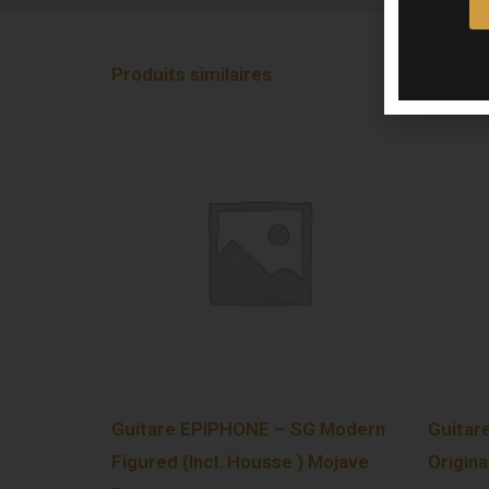
Produits similaires
Guitare EPIPHONE – SG Modern
Guitar
Figured (Incl. Housse ) Mojave
Origina