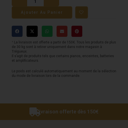
Guitare
Ajouter Au Panier
SQOE
-
Strat
SEST600
¹ La livraison est offerte a partir de 150€. Tous les produits de plus
de 30 kg sont à retirer uniquement dans notre magasin à
-
Trégueux.
Il s’agit de produits tels que certains pianos, enceintes, batteries
HSS
et amplificateurs.
-
Le poids est calculé automatiquement au moment de la sélection
Pink
du mode de livraison lors de la commande.
Sparkle
Livraison offerte dès 150€