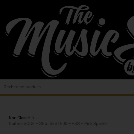
Aller
au
contenu
Search
for:
Non Classé
Guitare SQOE – Strat SEST600 – HSS – Pink Sparkle