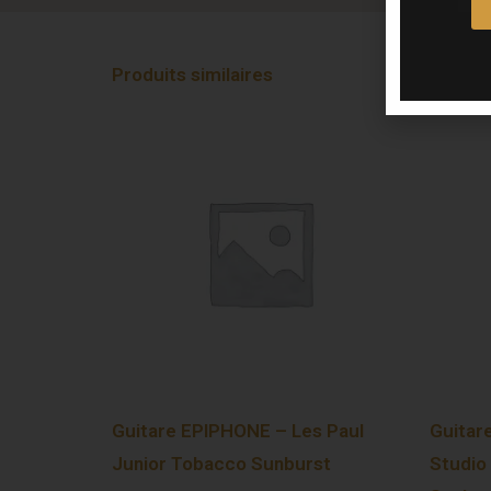
Produits similaires
Guitare EPIPHONE – Les Paul
Guitar
Junior Tobacco Sunburst
Studio