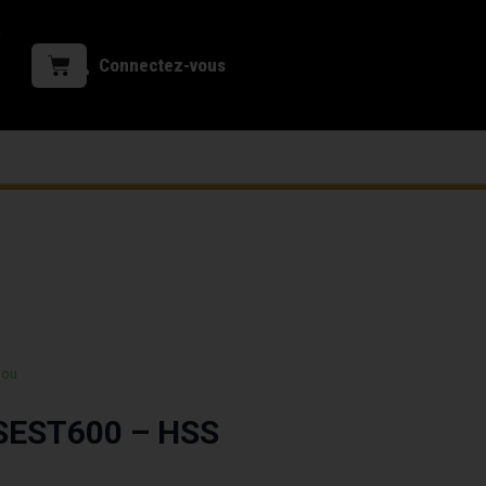
Connectez-vous
 ou
 SEST600 – HSS