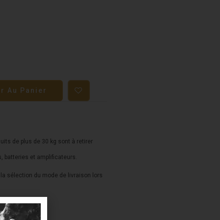
er Au Panier
duits de plus de 30 kg sont à retirer
s, batteries et amplificateurs.
a sélection du mode de livraison lors