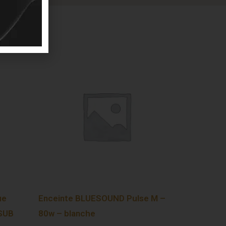
ue
Enceinte BLUESOUND Pulse M –
 SUB
80w – blanche