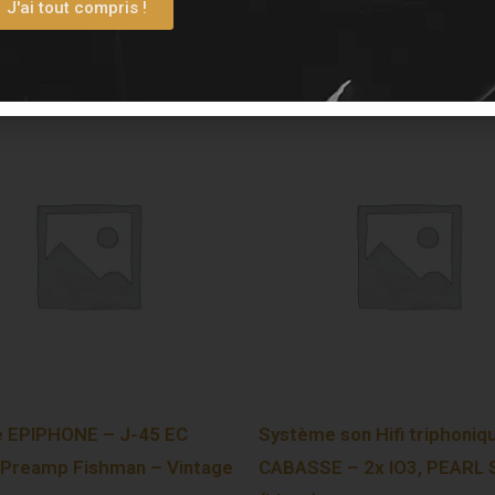
J'ai tout compris !
e EPIPHONE – J-45 EC
Système son Hifi triphoniq
 Preamp Fishman – Vintage
CABASSE – 2x IO3, PEARL