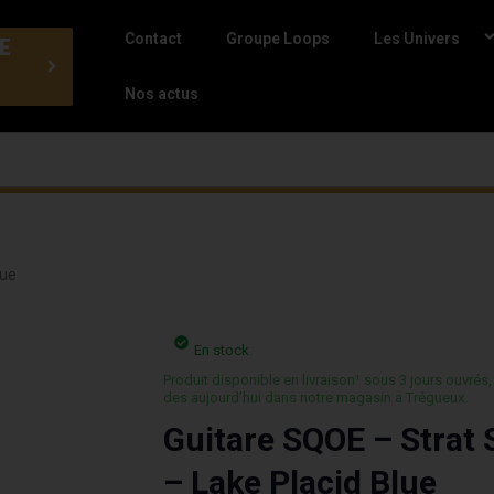
Contact
Groupe Loops
Les Univers
E
Nos actus
lue
En stock
Produit disponible en livraison¹ sous 3 jours ouvrés,
des aujourd’hui dans notre magasin a Trégueux.
Guitare SQOE – Strat
– Lake Placid Blue