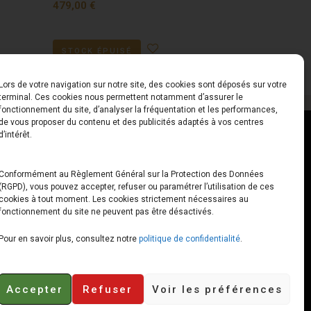
479,00
€
STOCK ÉPUISÉ
Lors de votre navigation sur notre site, des cookies sont déposés sur votre
terminal. Ces cookies nous permettent notamment d’assurer le
fonctionnement du site, d’analyser la fréquentation et les performances,
de vous proposer du contenu et des publicités adaptés à vos centres
ct
Horaires
d’intérêt.
udiard
Du Lundi au Vendredi
Conformément au Règlement Général sur la Protection des Données
(RGPD), vous pouvez accepter, refuser ou paramétrer l’utilisation de ces
x
10h00 – 12h30 // 14h00 –
cookies à tout moment. Les cookies strictement nécessaires au
19h00
fonctionnement du site ne peuvent pas être désactivés.
e-loops.fr
Le Samedi
Pour en savoir plus, consultez notre
politique de confidentialité
.
10h00 – 12h30 // 14h00 –
18h00
Accepter
Refuser
Voir les préférences