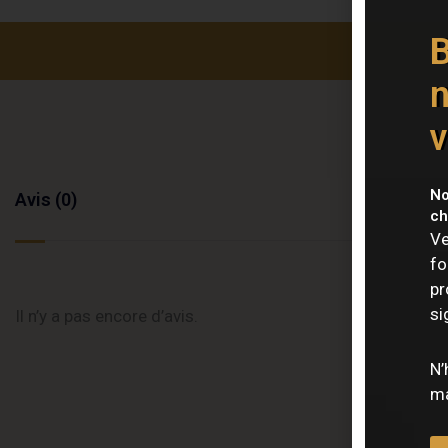
B
n
v
No
Avis (0)
ch
Ve
fo
pr
si
Il n’y a pas encore d’avis.
N’
ma