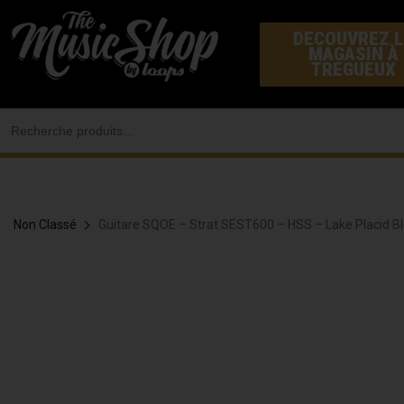
Aller
DECOUVREZ L
au
MAGASIN À
contenu
TREGUEUX
Search
for:
Non Classé
Guitare SQOE – Strat SEST600 – HSS – Lake Placid B