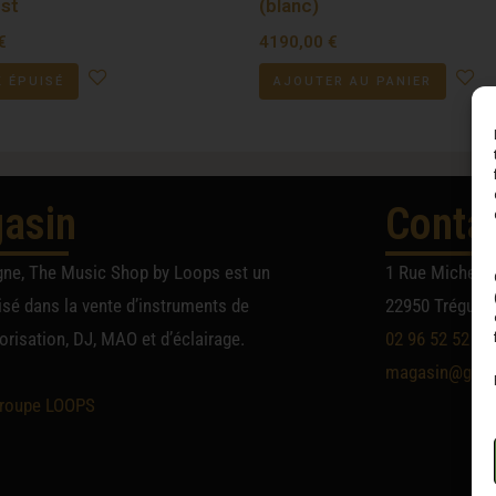
st
(blanc)
€
4190,00
€
 ÉPUISÉ
AJOUTER AU PANIER
asin
Conta
gne, The Music Shop by Loops est un
1 Rue Michel A
sé dans la vente d’instruments de
22950 Trégueu
risation, DJ, MAO et d’éclairage.
02 96 52 52 52
magasin@group
roupe LOOPS