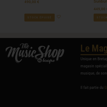
Sunbur
490,00
€
449,00
STOCK ÉPUISÉ
STOCK
Le Mag
Unique en Breta
magasin spéciali
musique, de sono
Il fait partie du
G