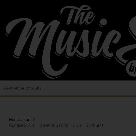
Aller
au
contenu
Search
for:
Non Classé
Guitare SQOE – Strat SEST200 – SSS – Sunburst