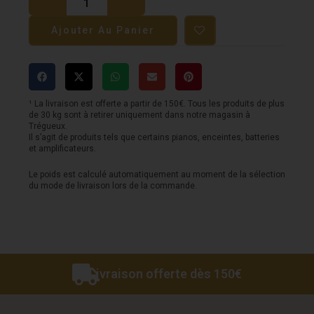
Guitare
Ajouter Au Panier
SQOE
-
Strat
SEST200
¹ La livraison est offerte a partir de 150€. Tous les produits de plus
de 30 kg sont à retirer uniquement dans notre magasin à
-
Trégueux.
Il s’agit de produits tels que certains pianos, enceintes, batteries
SSS
et amplificateurs.
-
Le poids est calculé automatiquement au moment de la sélection
Sunburst
du mode de livraison lors de la commande.
Livraison offerte dès 150€