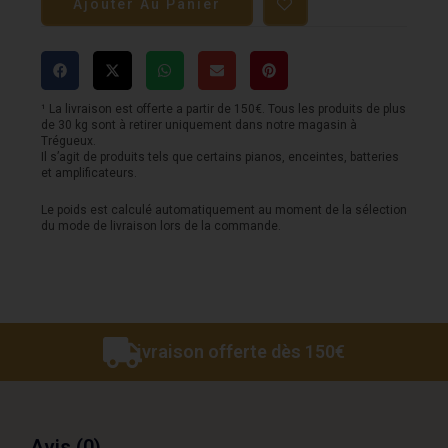
Ajouter Au Panier
SQOE
-
Classique
-
¹ La livraison est offerte a partir de 150€. Tous les produits de plus
de 30 kg sont à retirer uniquement dans notre magasin à
GC3C-
Trégueux.
Il s’agit de produits tels que certains pianos, enceintes, batteries
YX
et amplificateurs.
-
Le poids est calculé automatiquement au moment de la sélection
Natural
du mode de livraison lors de la commande.
Livraison offerte dès 150€
Avis (0)