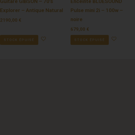
Guitare GIBSON – 70’s
Enceinte BLUESOUND
Explorer – Antique Natural
Pulse mini 2i – 100w –
noire
2190,00
€
679,00
€
STOCK ÉPUISÉ
STOCK ÉPUISÉ