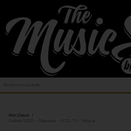
Aller
au
contenu
Search
for:
Non Classé
Guitare SQOE – Classique – GC3C-YX – Natural