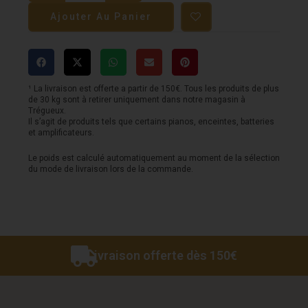
Guitare
Ajouter Au Panier
SQOE
-
Auditorium
-
¹ La livraison est offerte a partir de 150€. Tous les produits de plus
de 30 kg sont à retirer uniquement dans notre magasin à
S460T
Trégueux.
Il s’agit de produits tels que certains pianos, enceintes, batteries
-
et amplificateurs.
Natural
Le poids est calculé automatiquement au moment de la sélection
du mode de livraison lors de la commande.
Livraison offerte dès 150€