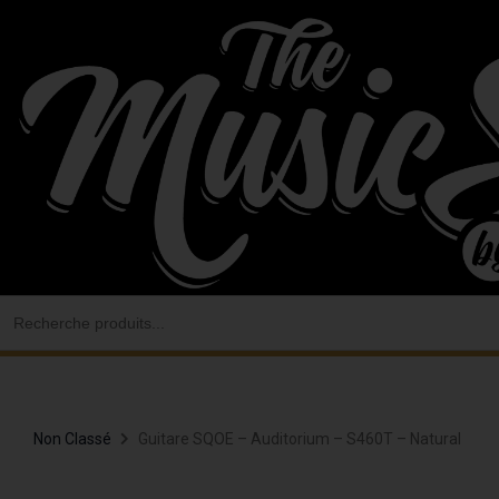
Aller
au
contenu
Search
for:
Non Classé
Guitare SQOE – Auditorium – S460T – Natural