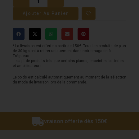
Guitare
Ajouter Au Panier
SQOE
-
Auditorium
-
¹ La livraison est offerte a partir de 150€. Tous les produits de plus
de 30 kg sont à retirer uniquement dans notre magasin à
S460T
Trégueux.
Il s’agit de produits tels que certains pianos, enceintes, batteries
-
et amplificateurs.
Natural
Le poids est calculé automatiquement au moment de la sélection
-
du mode de livraison lors de la commande.
Electro
Livraison offerte dès 150€