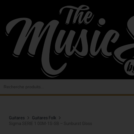
Aller
au
contenu
Search
for:
Guitares
Guitares Folk
Sigma SERIE 1 00M-1S-SB – Sunburst Gloss