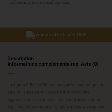
du mode de livraison lors de la commande.
Sunburst
Gloss
Livraison offerte dès 150€
Description
Informations complémentaires
Avis (0)
La Sigma 00M-1S-SB est une guitare acoustique de
type 00, également appelée format Concert,
appréciée pour sa prise en main confortable et son
équilibre sonore naturel. Sa table massive en épicéa