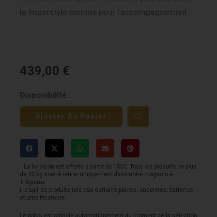
le fingerstyle comme pour l’accompagnement.
439,00
€
quantité
Disponibilité :
de
Ajouter Au Panier
Sigma
SERIE
1
00M-
¹ La livraison est offerte a partir de 150€. Tous les produits de plus
de 30 kg sont à retirer uniquement dans notre magasin à
1S-
Trégueux.
Il s’agit de produits tels que certains pianos, enceintes, batteries
SB
et amplificateurs.
-
Le poids est calculé automatiquement au moment de la sélection