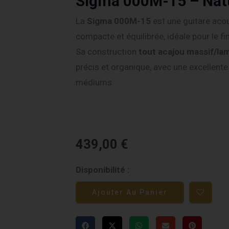
Sigma 000M-15 – Nat
La
Sigma 000M-15
est une guitare aco
compacte et équilibrée, idéale pour le fi
Sa construction
tout acajou massif/la
précis et organique, avec une excellente
médiums.
439,00
€
quantité
Disponibilité :
de
Ajouter Au Panier
Sigma
000M-