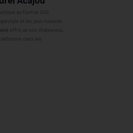
urel Acajou
ustique au format 000,
ngerstyle et les jeux nuancés.
miné
offre un son chaleureux,
 définition dans les