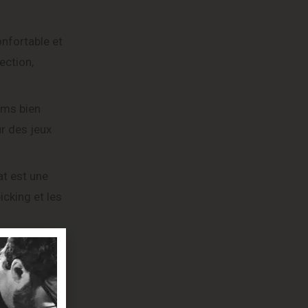
onfortable et
ection,
ums bien
ur des jeux
at est une
icking et les
t de 42,9
illeure