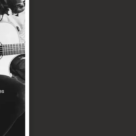
égant,
lues léger et
es