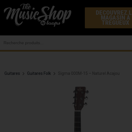
Aller
DECOUVREZ L
au
MAGASIN À
contenu
TREGUEUX
Search
for:
Guitares
Guitares Folk
Sigma 000M-15 – Naturel Acajou