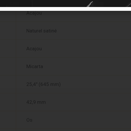
Acajou
Naturel satiné
Acajou
Micarta
25,4″ (645 mm)
42,9 mm
Os