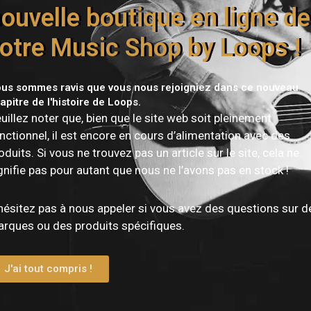
aissant ressentir le bois tout en offrant un look sobre et él
ouvelle boutique en ligne de
ne.
otre Music Shop by Loops !
00M-15
est particulièrement adaptée au
fingerstyle, folk, b
r s’adapter à d’autres styles.
us sommes ravis que vous nous rejoigniez dans ce nouveau
éristiques techniques
apitre de l'histoire de Loops.
uillez noter que, bien que le site web soit pleinement
Détail
nctionnel, il est encore en cours d’alimentation avec des
oduits. Si vous ne trouvez pas un article sur le site, cela ne
gnifie pas pour autant que nous ne l’avons pas en stock !
Sigma 000M-15
hésitez pas à nous appeler si vous avez des questions sur d
Guitare acoustique
rques ou des produits spécifiques.
000 (auditorium)
J'ai tout compris !
Acajou massif