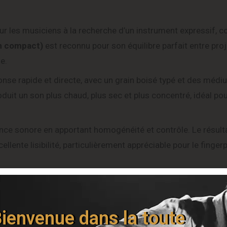
r les musiciens à la recherche d’un instrument expressif, c
m compact)
est reconnu pour son équilibre parfait entre proj
e.
onse rapide et directe, avec un grain boisé typé et des médi
oduit un son plus chaud, plus sec et plus concentré, idéal po
nce sonore en apportant homogénéité et contrôle. Le résult
llente lisibilité, particulièrement appréciable pour le fingerp
, offre un confort de jeu fluide et durable. La
largeur au sille
nde variété de styles. Les
sillets en os
contribuent à une me
sustain.
ienvenue dans la toute