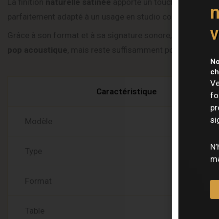
La finition
naturelle satinée
apporte un toucher agréable, l
n
parfaitement adapté à un usage en studio comme sur scè
v
Grâce à son format et à sa signature sonore, la
Sigma 0
pop acoustique
, mais reste suffisamment polyvalente pou
No
Caract
ch
Ve
Caractéristique
fo
pr
si
Modèle
N’
Type
ma
Format
Table