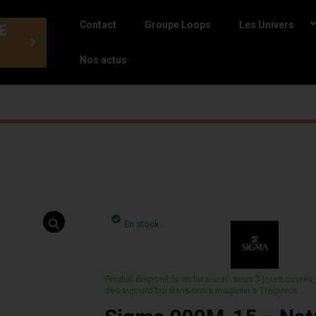
Contact
Groupe Loops
Les Univers
E
Nos actus
En stock
Produit disponible en livraison¹ sous 3 jours ouvrés,
des aujourd’hui dans notre magasin a Trégueux.