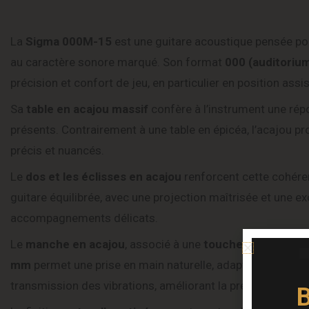
La
Sigma 000M-15
est une guitare acoustique pensée pou
au caractère sonore marqué. Son format
000 (auditoriu
précision et confort de jeu, en particulier en position assis
Sa
table en acajou massif
confère à l’instrument une rép
présents. Contrairement à une table en épicéa, l’acajou pr
précis et nuancés.
Le
dos et les éclisses en acajou
renforcent cette cohére
guitare équilibrée, avec une projection maîtrisée et une exce
accompagnements délicats.
Le
manche en acajou
, associé à une
touche en micarta
mm
permet une prise en main naturelle, adaptée à une gra
transmission des vibrations, améliorant la précision et le 
B