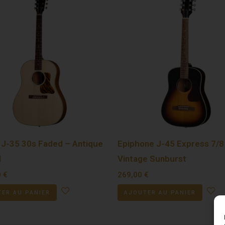
 J-35 30s Faded – Antique
Epiphone J-45 Express 7/8
l
Vintage Sunburst
0
€
269,00
€
ER AU PANIER
AJOUTER AU PANIER