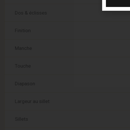
Dos & éclisses
Finition
Manche
Touche
Diapason
Largeur au sillet
Sillets