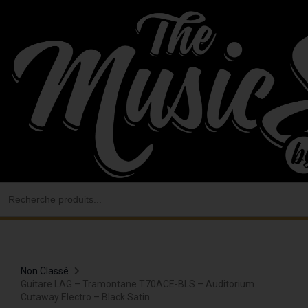
Aller
au
contenu
Search
for:
Non Classé
Guitare LAG – Tramontane T70ACE-BLS – Auditorium
Cutaway Electro – Black Satin