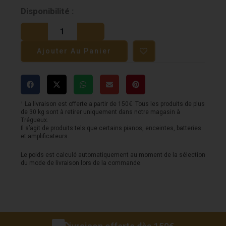
quantité
Disponibilité :
de
Guitare
Ajouter Au Panier
LAG
-
Tramontane
T70ACE-
¹ La livraison est offerte a partir de 150€. Tous les produits de plus
de 30 kg sont à retirer uniquement dans notre magasin à
BLS
Trégueux.
Il s’agit de produits tels que certains pianos, enceintes, batteries
-
et amplificateurs.
Auditorium
Le poids est calculé automatiquement au moment de la sélection
Cutaway
du mode de livraison lors de la commande.
Electro
-
Black
Satin