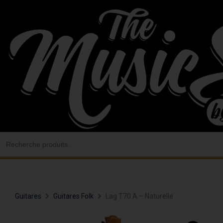
Aller
au
contenu
Search
for:
Guitares
Guitares Folk
Lag T70 A – Naturelle