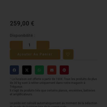
259,00
€
quantité
Disponibilité :
de
Lag
Ajouter Au Panier
T70
A
-
Naturelle
¹ La livraison est offerte a partir de 150€. Tous les produits de plus
de 30 kg sont à retirer uniquement dans notre magasin à
Trégueux.
Il s’agit de produits tels que certains pianos, enceintes, batteries
et amplificateurs.
Le poids est calculé automatiquement au moment de la sélection